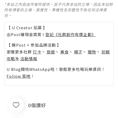
*本站之內容由作者所提供，並不代表本站的立場。因此本站對
所有博客的立場、真實性、準確性及完整性不負任何法律責
任。
【 U Creator 招募 】
出Post賺現金獎賞 l
登記《社群創作有價企劃》
【 睇Post + 參加品牌活動 】
瀏覽更多社群
打卡
丶
旅遊
丶
美食
丶
親子
丶
寵物
丶
扮靚
攻略
及
活動情報
U Blog開咗WhatsApp啦！發掘更多吃喝玩樂資訊！
Follow 我哋
！
0個讚好