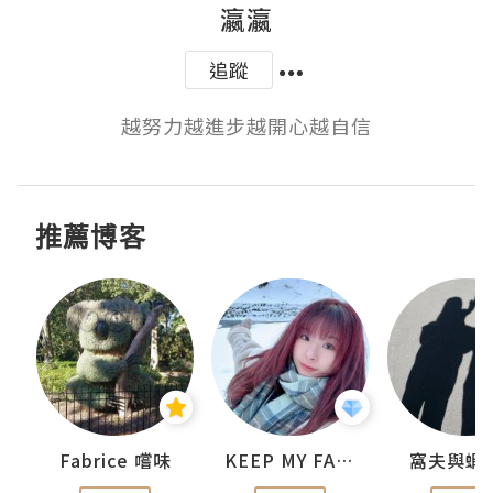
瀛瀛
追蹤
越努力越進步越開心越自信
推薦博客
Fabrice 嚐味
KEEP MY FAITH
窩夫與蝦