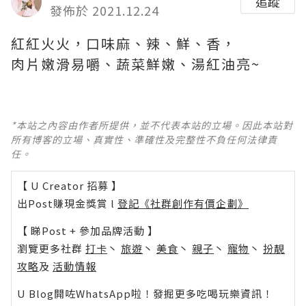
追蹤
發佈於 2021.12.24
紅紅火火，口味麻、辣、鮮、香，
肉片嫩滑易嚼、蔬菜鮮嫩、湯紅油亮~
*本站之內容由作者所提供，並不代表本站的立場。因此本站對
所有博客的立場、真實性、準確性及完整性不負任何法律責
任。
【 U Creator 招募 】
出Post賺現金獎賞 l
登記《社群創作有價企劃》
【 睇Post + 參加品牌活動 】
瀏覽更多社群
打卡
丶
旅遊
丶
美食
丶
親子
丶
寵物
丶
扮靚
攻略
及
活動情報
U Blog開咗WhatsApp啦！發掘更多吃喝玩樂資訊！