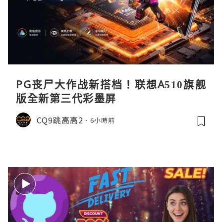
PG丧尸大作战新搭档！联想A510旗舰
版全新第三代彩墨屏
CQ9跳高高2
6小時前