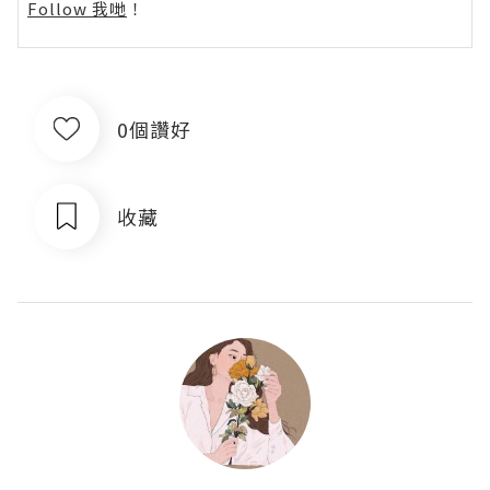
Follow 我哋
！
0個讚好
收藏