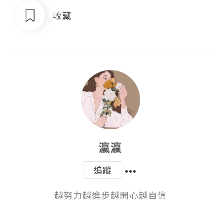
收藏
瀛瀛
追蹤
越努力越進步越開心越自信