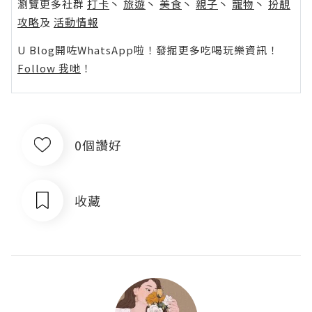
瀏覽更多社群
打卡
丶
旅遊
丶
美食
丶
親子
丶
寵物
丶
扮靚
攻略
及
活動情報
U Blog開咗WhatsApp啦！發掘更多吃喝玩樂資訊！
Follow 我哋
！
0個讚好
收藏