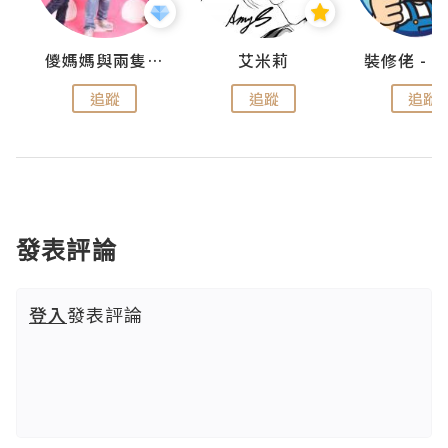
點滴
儍媽媽與兩隻小魔怪之家
艾米莉
追蹤
追蹤
追蹤
發表評論
登入
發表評論