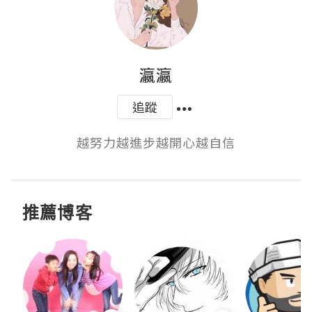
瀛瀛
追蹤
越努力越進步越開心越自信
推薦博客