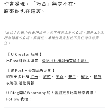
你會發現，「巧合」無處不在~
原來你也在這裏~
*本站之內容由作者所提供，並不代表本站的立場。因此本站對
所有博客的立場、真實性、準確性及完整性不負任何法律責
任。
【 U Creator 招募 】
出Post賺現金獎賞 l
登記《社群創作有價企劃》
【 睇Post + 參加品牌活動 】
瀏覽更多社群
打卡
丶
旅遊
丶
美食
丶
親子
丶
寵物
丶
扮靚
攻略
及
活動情報
U Blog開咗WhatsApp啦！發掘更多吃喝玩樂資訊！
Follow 我哋
！