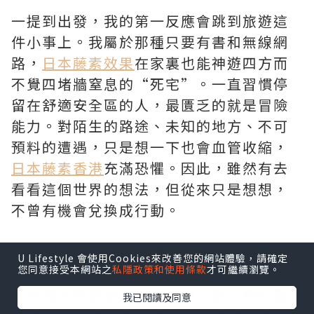
一提到出發，我的第一反應會跳到旅遊這
件小事上。我屬於那種只要有書和無線網
路，
日本藤素效果
在家裏也能神遊四方而
不覺四堵牆窒息的“死宅”。一直習慣停
留在舒適安全區的人，最匱乏的就是冒險
能力。對陌生的路途、未知的地方、不可
預料的遭遇，只是想一下也會血管收縮，
日本藤素香港
充滿恐懼。因此，雖然有去
看看這個世界的想法，但從來只是想想，
不曾有機會兌換成行動。
有些念頭雖然不受重視，但一直被擱置在
U Lifestyle 會使用Cookies來改善您的網站體驗，請確定
您同意接受本網站之
私隱政策和使用條款
才可繼續瀏覽。
“有空”的虛擬時間中。只要始終不滅，
它會隨時間累積長大，最終只能付諸行動
我已閱讀及同意