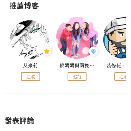
推薦博客
點滴
艾米莉
儍媽媽與兩隻小魔怪之家
追蹤
追蹤
追蹤
發表評論