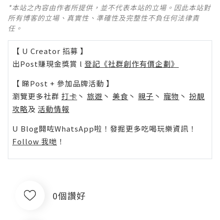
*本站之內容由作者所提供，並不代表本站的立場。因此本站對
所有博客的立場、真實性、準確性及完整性不負任何法律責
任。
【 U Creator 招募 】
出Post賺現金獎賞 l
登記《社群創作有價企劃》
【 睇Post + 參加品牌活動 】
瀏覽更多社群
打卡
丶
旅遊
丶
美食
丶
親子
丶
寵物
丶
扮靚
攻略
及
活動情報
U Blog開咗WhatsApp啦！發掘更多吃喝玩樂資訊！
Follow 我哋
！
0個讚好