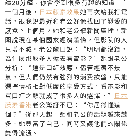
讀20分鐘，你會學到很多有趣的知識。”
一個月後，
日本藤素效果
她再次給我打電
話，跟我說最近和老公好像找回了戀愛的
感覺。上個月，她和老公聽新聞廣播，新
聞說現在某個國家經濟蕭條，但影院的人
只增不減。老公隨口說：“明明都沒錢，
為什麼那麼多人還去看電影？”她跟老公
分析：“這是口紅效應，儘管經濟不景
氣，但人們仍然有強烈的消費欲望，只能
選擇價格相對低廉的享受方式，看電影和
買口紅之類就成了很多人的選擇。”
日本
藤素香港
老公驚訝不已：“你居然懂這
個？”從那天起，她和老公的話題越來越
多。她豐富了自己，同時又讓他們的關係
變得流通。