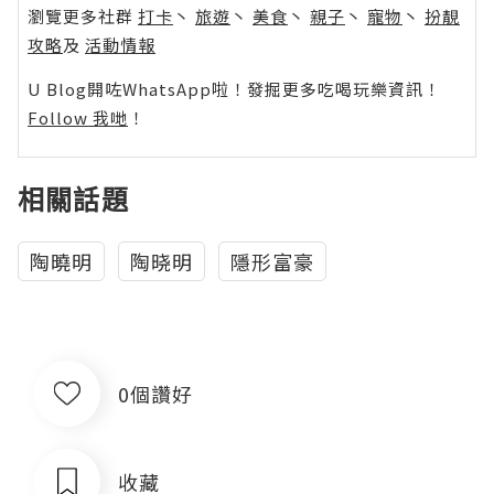
瀏覽更多社群
打卡
丶
旅遊
丶
美食
丶
親子
丶
寵物
丶
扮靚
攻略
及
活動情報
U Blog開咗WhatsApp啦！發掘更多吃喝玩樂資訊！
Follow 我哋
！
相關話題
陶曉明
陶晓明
隱形富豪
0個讚好
收藏