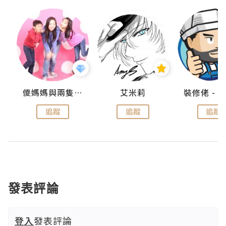
點滴
儍媽媽與兩隻小魔怪之家
艾米莉
追蹤
追蹤
追蹤
發表評論
登入
發表評論