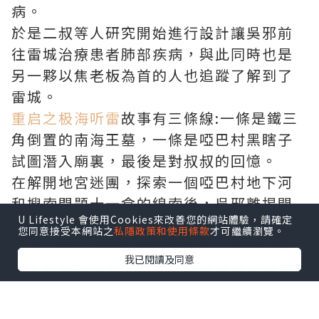
病。
於是二叔等人研究開始進行設計讓吳邪前
往雷城治療患者肺部疾病，與此同時也是
另一夥以焦老板為首的人也追蹤了解到了
雷城。
重启之极海听雷
故事有三條線:一條是鐵三
角倒置的南海王墓，一條是啞巴村黑瞎子
試圖潛入廟裏，最後是對叔叔的回憶。
在解開地宮迷團，探索一個啞巴村地下河
和搜索問題十一倉的線索後，吳邪離揭開
U Lifestyle 會使用Cookies來改善您的網站體驗，請確定
三叔秘密的真相變得越來越更加近了。
您同意接受本網站之
私隱政策和使用條款
才可繼續瀏覽。
然而，吳邪從青銅大門回來後，整個國家
我已閱讀及同意
的人民開始出現了錯誤。許多墳墓和隨著
王家的戰鬥，吳邪吸入了大量的屍氣和蛇
毒加上過量的吸煙。之前因為麒麟的存