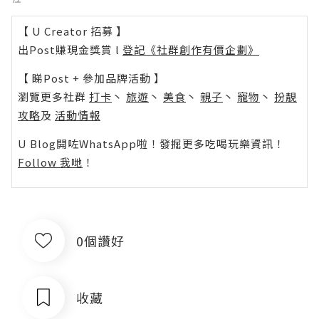
【 U Creator 招募 】
出Post賺現金獎賞 l
登記《社群創作有價企劃》
【 睇Post + 參加品牌活動 】
瀏覽更多社群
打卡
丶
旅遊
丶
美食
丶
親子
丶
寵物
丶
扮靚
攻略
及
活動情報
U Blog開咗WhatsApp啦！發掘更多吃喝玩樂資訊！
Follow 我哋
！
0個讚好
收藏