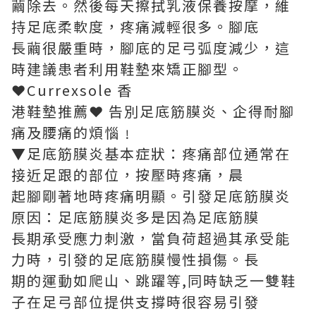
繭除去。然後每天擦拭乳液保養按摩，維
持足底柔軟度，疼痛減輕很多。腳底
長繭很嚴重時，腳底的足弓弧度減少，這
時建議患者利用鞋墊來矯正腳型。
❤
Currexsole 香
港鞋墊推薦❤ 告別足底筋膜炎、企得耐腳
痛及腰痛的煩惱﹗
▼足底筋膜炎基本症狀：疼痛部位通常在
接近足跟的部位，按壓時疼痛，晨
起腳剛著地時疼痛明顯。引發足底筋膜炎
原因：足底筋膜炎多是因為足底筋膜
長期承受應力刺激，當負荷超過其承受能
力時，引發的足底筋膜慢性損傷。長
期的運動如爬山、跳躍等,同時缺乏一雙鞋
子在足弓部位提供支撐時很容易引發