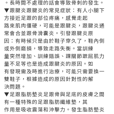
。長時間不處理的話會導致骨刺的發生。
▼跟腱炎跟腱炎的常見症狀：有人小腿下
方接近足跟的部位疼痛，感覺走起
路來肌肉僵硬，可能是跟腱炎，跟腱炎通
常會合並跟骨滑囊炎。引發跟腱炎原
因：有時候只是由於鞋子穿久了，鞋內側
或外側磨損，導致走路失衡。當訓練
量突然增加、訓練錯誤、踝關節蹠屈肌力
量不足等也是造成跟腱炎的原因。如
有發現需及時進行治療，可能只需要換一
雙鞋子，根據造成的原因針對性的解
決問題。
▼足跟脂肪墊炎足跟骨與足底的皮膚之間
有一種特殊的足跟脂肪纖維墊，其
作用是吸收震蕩和沖擊力。發生脂肪墊炎