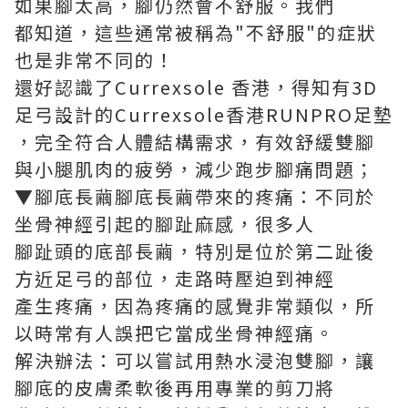
如果腳太高，腳仍然會不舒服。我們
都知道，這些通常被稱為"不舒服"的症狀
也是非常不同的！
還好認識了Currexsole 香港，得知有3D
足弓設計的Currexsole香港RUNPRO足墊
，完全符合人體結構需求，有效舒緩雙腳
與小腿肌肉的疲勞，減少
跑步腳痛
問題；
▼腳底長繭腳底長繭帶來的疼痛：不同於
坐骨神經引起的腳趾麻感，很多人
腳趾頭的底部長繭，特別是位於第二趾後
方近足弓的部位，走路時壓迫到神經
產生疼痛，因為疼痛的感覺非常類似，所
以時常有人誤把它當成坐骨神經痛。
解決辦法：可以嘗試用熱水浸泡雙腳，讓
腳底的皮膚柔軟後再用專業的剪刀將