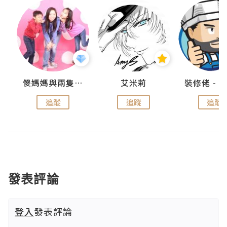
點滴
儍媽媽與兩隻小魔怪之家
艾米莉
追蹤
追蹤
追蹤
發表評論
登入
發表評論