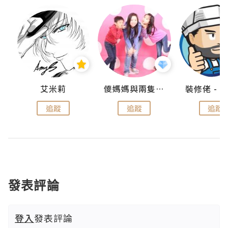
點滴
艾米莉
儍媽媽與兩隻小魔怪之家
追蹤
追蹤
追蹤
發表評論
登入
發表評論