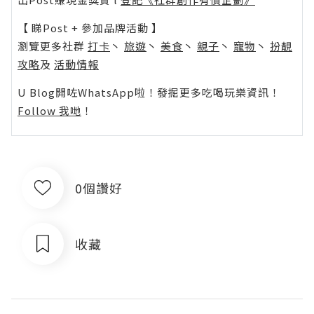
【 睇Post + 參加品牌活動 】
瀏覽更多社群
打卡
丶
旅遊
丶
美食
丶
親子
丶
寵物
丶
扮靚
攻略
及
活動情報
U Blog開咗WhatsApp啦！發掘更多吃喝玩樂資訊！
Follow 我哋
！
0個讚好
收藏