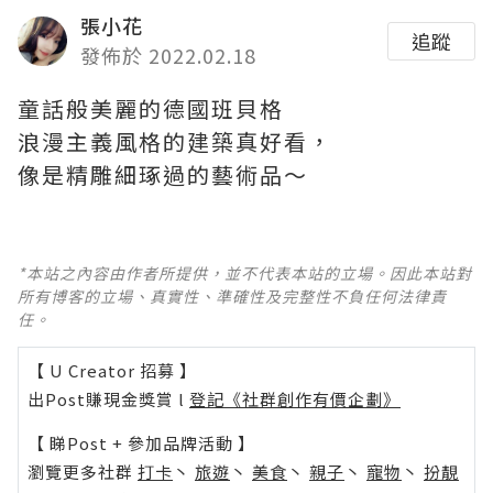
張小花
追蹤
發佈於 2022.02.18
童話般美麗的德國班貝格
浪漫主義風格的建築真好看，
像是精雕細琢過的藝術品～ ​​​
*本站之內容由作者所提供，並不代表本站的立場。因此本站對
所有博客的立場、真實性、準確性及完整性不負任何法律責
任。
【 U Creator 招募 】
出Post賺現金獎賞 l
登記《社群創作有價企劃》
【 睇Post + 參加品牌活動 】
瀏覽更多社群
打卡
丶
旅遊
丶
美食
丶
親子
丶
寵物
丶
扮靚