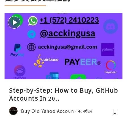
Step-by-Step: How to Buy, GitHub
Accounts In 20..
Buy Old Yahoo Accoun
4小時前