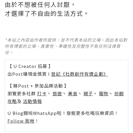
由於不想被任何人討厭，
才選擇了不自由的生活方式。
*本站之內容由作者所提供，並不代表本站的立場。因此本站對
所有博客的立場、真實性、準確性及完整性不負任何法律責
任。
【 U Creator 招募 】
出Post賺現金獎賞 l
登記《社群創作有價企劃》
【 睇Post + 參加品牌活動 】
瀏覽更多社群
打卡
丶
旅遊
丶
美食
丶
親子
丶
寵物
丶
扮靚
攻略
及
活動情報
U Blog開咗WhatsApp啦！發掘更多吃喝玩樂資訊！
Follow 我哋
！