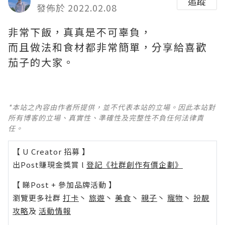
追蹤
發佈於 2022.02.08
非常下飯，真真是不可辜負，
而且做法和食材都非常簡單，分享給喜歡
茄子的大家。 ​​​
*本站之內容由作者所提供，並不代表本站的立場。因此本站對
所有博客的立場、真實性、準確性及完整性不負任何法律責
任。
【 U Creator 招募 】
出Post賺現金獎賞 l
登記《社群創作有價企劃》
【 睇Post + 參加品牌活動 】
瀏覽更多社群
打卡
丶
旅遊
丶
美食
丶
親子
丶
寵物
丶
扮靚
攻略
及
活動情報