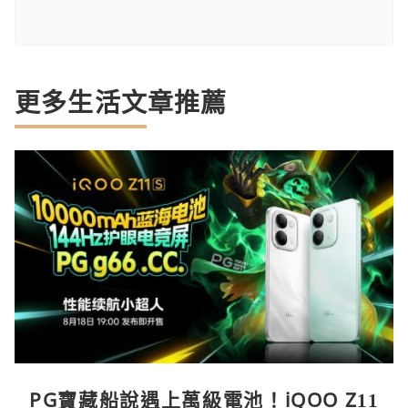
更多生活文章推薦
PG寶藏船說遇上萬級電池！iQOO Z11