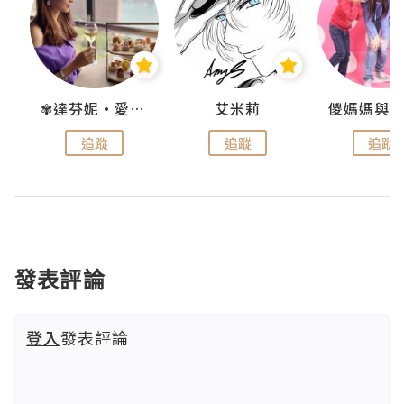
點滴
✾達芬妮•愛孩子•愛生活✾
艾米莉
追蹤
追蹤
追蹤
發表評論
登入
發表評論