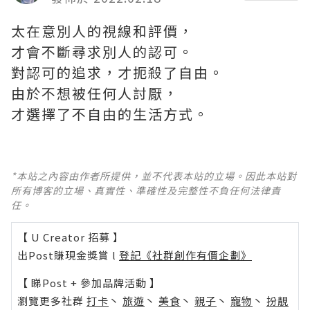
太在意別人的視線和評價，
才會不斷尋求別人的認可。
對認可的追求，才扼殺了自由。
由於不想被任何人討厭，
才選擇了不自由的生活方式。
*本站之內容由作者所提供，並不代表本站的立場。因此本站對
所有博客的立場、真實性、準確性及完整性不負任何法律責
任。
【 U Creator 招募 】
出Post賺現金獎賞 l
登記《社群創作有價企劃》
【 睇Post + 參加品牌活動 】
瀏覽更多社群
打卡
丶
旅遊
丶
美食
丶
親子
丶
寵物
丶
扮靚