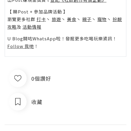
【 睇Post + 參加品牌活動 】
瀏覽更多社群
打卡
丶
旅遊
丶
美食
丶
親子
丶
寵物
丶
扮靚
攻略
及
活動情報
U Blog開咗WhatsApp啦！發掘更多吃喝玩樂資訊！
Follow 我哋
！
0個讚好
收藏