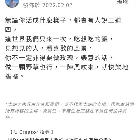
追蹤
發佈於 2022.02.07
無論你活成什麼樣子，都會有人說三道
四，
這世界我們只來一次，吃想吃的飯，
見想見的人，看喜歡的風景，
你不一定非得要做玫瑰，樂意的話，
做一顆野草也行，一陣風吹來，就快樂地
搖擺。 ​ ​​​
*本站之內容由作者所提供，並不代表本站的立場。因此本站對
所有博客的立場、真實性、準確性及完整性不負任何法律責
任。
【 U Creator 招募 】
出Post賺現金獎賞 l
登記《社群創作有價企劃》