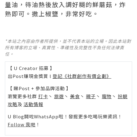
量油，待油熱後放入調好糊的鮮蘑菇，炸
熟即可。撒上椒鹽，非常好吃。 ​​​
*本站之內容由作者所提供，並不代表本站的立場。因此本站對
所有博客的立場、真實性、準確性及完整性不負任何法律責
任。
【 U Creator 招募 】
出Post賺現金獎賞 l
登記《社群創作有價企劃》
【 睇Post + 參加品牌活動 】
瀏覽更多社群
打卡
丶
旅遊
丶
美食
丶
親子
丶
寵物
丶
扮靚
攻略
及
活動情報
U Blog開咗WhatsApp啦！發掘更多吃喝玩樂資訊！
Follow 我哋
！