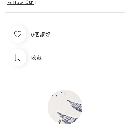
Follow 我哋
！
0個讚好
收藏