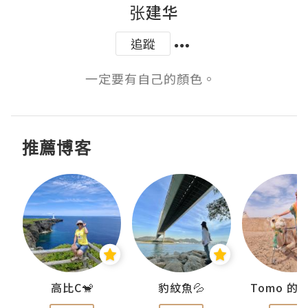
张建华
追蹤
一定要有自己的顏色。 ​ ​​​​
推薦博客
)
高比C🐒
豹紋魚💦