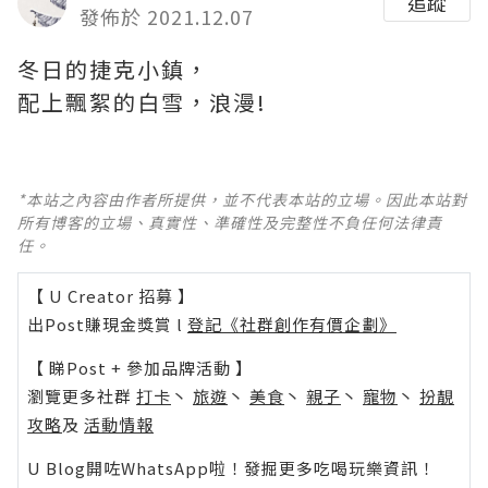
追蹤
發佈於 2021.12.07
冬日的捷克小鎮，
配上飄絮的白雪，浪漫! ​​​
*本站之內容由作者所提供，並不代表本站的立場。因此本站對
所有博客的立場、真實性、準確性及完整性不負任何法律責
任。
【 U Creator 招募 】
出Post賺現金獎賞 l
登記《社群創作有價企劃》
【 睇Post + 參加品牌活動 】
瀏覽更多社群
打卡
丶
旅遊
丶
美食
丶
親子
丶
寵物
丶
扮靚
攻略
及
活動情報
U Blog開咗WhatsApp啦！發掘更多吃喝玩樂資訊！