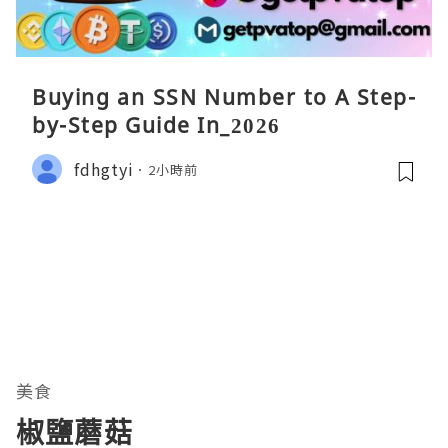
Buying an SSN Number to A Step-
by-Step Guide In_2026
fdhgtyi
2小時前
美食
椒鹽蘑菇