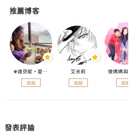
推薦博客
點滴
✾達芬妮•愛孩子•愛生活✾
艾米莉
追蹤
追蹤
追蹤
發表評論