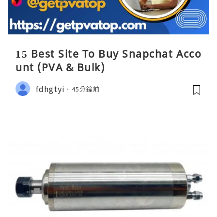
15 Best Site To Buy Snapchat Acco
unt (PVA & Bulk)
fdhgtyi
45分鐘前