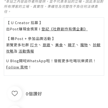
*本站之內容由作者所提供，並不代表本站的立場。因此本站對
所有博客的立場、真實性、準確性及完整性不負任何法律責
任。
【 U Creator 招募 】
出Post賺現金獎賞 l
登記《社群創作有價企劃》
【 睇Post + 參加品牌活動 】
瀏覽更多社群
打卡
丶
旅遊
丶
美食
丶
親子
丶
寵物
丶
扮靚
攻略
及
活動情報
U Blog開咗WhatsApp啦！發掘更多吃喝玩樂資訊！
Follow 我哋
！
0個讚好