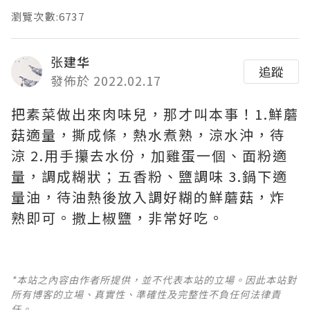
瀏覽次數:6737
张建华
追蹤
發佈於 2022.02.17
把素菜做出來肉味兒，那才叫本事！1.鮮蘑
菇適量，撕成條，熱水煮熟，涼水沖，待
涼 2.用手攥去水份，加雞蛋一個、面粉適
量，調成糊狀；五香粉、鹽調味 3.鍋下適
量油，待油熱後放入調好糊的鮮蘑菇，炸
熟即可。撒上椒鹽，非常好吃。 ​​​
*本站之內容由作者所提供，並不代表本站的立場。因此本站對
所有博客的立場、真實性、準確性及完整性不負任何法律責
任。