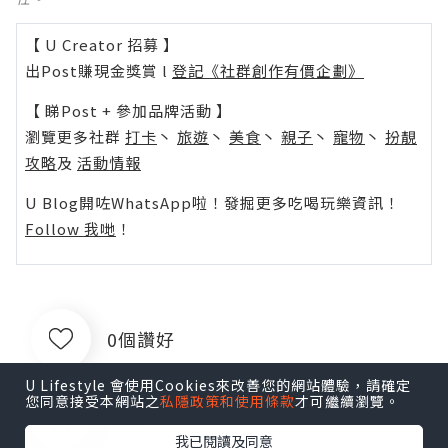
【 U Creator 招募 】
出Post賺現金獎賞 l
登記《社群創作有價企劃》
【 睇Post + 參加品牌活動 】
瀏覽更多社群
打卡
丶
旅遊
丶
美食
丶
親子
丶
寵物
丶
扮靚
攻略
及
活動情報
U Blog開咗WhatsApp啦！發掘更多吃喝玩樂資訊！
Follow 我哋
！
0個讚好
U Lifestyle 會使用Cookies來改善您的網站體驗，請確定
您同意接受本網站之
私隱政策和使用條款
才可繼續瀏覽。
收藏
我已閱讀及同意