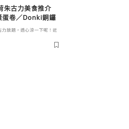
荷朱古力美食推介
蛋卷／Donki銅鑼
古力放題，透心涼一下呢！近
力味新品，但要搵到清涼薄荷
考眼光！小編就搜集8大值得
～