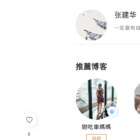
张建华
一定要有自己的
推薦博客
Fabrice 嚐味
戀吃車媽媽
0
追蹤
追蹤