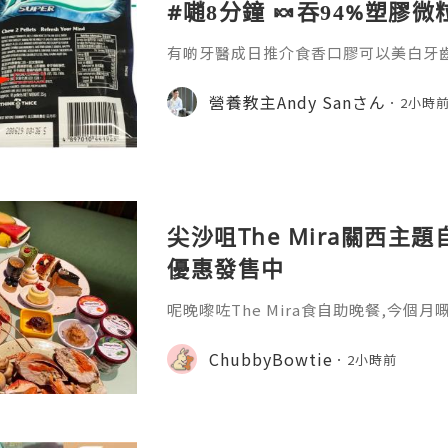
#𡁻8分鐘 🍬吞94%塑膠
有啲牙醫成日推介食香口膠可以美白牙
為好健康！但 #UCLA 最新研究發現，
4%塑膠微粒😱 而香港更驗出96%香口
營養教主Andy Sanさん
2小時
T，被世衛列為潛在致癌物！
尖沙咀The Mira關西主題
優惠發售中
呢晚嚟咗The Mira食自助晚餐,今個
色嘅美食,當然唔少得其他各國美食啦😚 
好錯過啊🤗今期主打各款日本經典料理
ChubbyBowtie
2小時前
鍋､脆炸海膽醬章魚小丸子､黑豚蕃茄日
蜜糖五花腩大阪燒､西京味噌焗三文魚柳
拉米蘇､抹茶蕨餅等,真係好有關西風特色
美食,優質空運