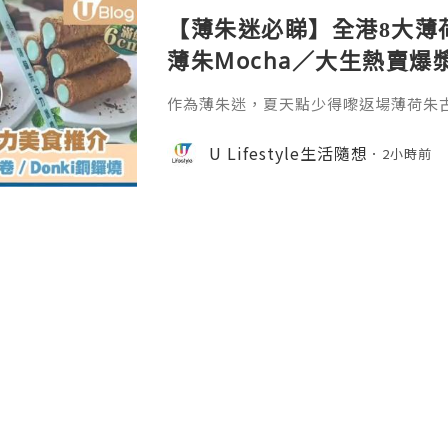
【薄朱迷必睇】全港8大薄
薄朱Mocha／大生熱賣爆漿
燒
作為薄朱迷，夏天點少得嚟返場薄荷朱
排各大品牌都趁夏天推出唔少薄荷朱古
感同朱古力香氣完美平衡嘅美食真係要
U Lifestyle生活隨想
2小時前
推介嘅薄荷朱古力美食，即刻睇落去啦