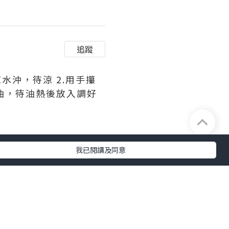
追蹤
水沖，待涼 2.用手攥
油，待油熱後放入調好
我已閱讀及同意
及完整性不負任何法律責任。