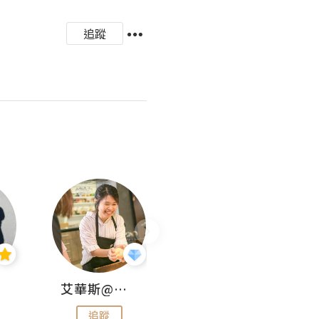
追蹤
艾華斯@鄭大小姐工房
KEEP MY FAITH
追蹤
追蹤