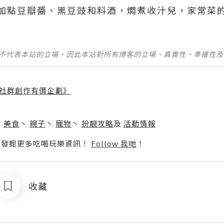
加點豆瓣醬、黑豆豉和料酒，燜煮收汁兒，家常菜
並不代表本站的立場。因此本站對所有博客的立場、真實性、準確性
社群創作有價企劃》
】
丶
美食
丶
親子
丶
寵物
丶
扮靚攻略
及
活動情報
p啦！發掘更多吃喝玩樂資訊！
Follow 我哋
！
收藏