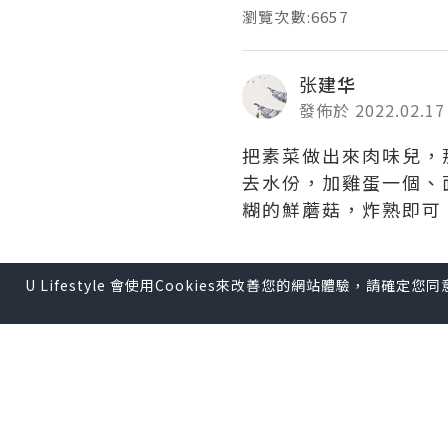
瀏覽次數:6657
张建华
發佈於 2022.02.17
把素菜做出來肉味兒，那
去水份，加雞蛋一個、
糊的鮮蘑菇，炸熟即可。撒
U Lifestyle 會使用Cookies來改善您的網站體驗，請確定
*本站之內容由作者所提供，
【 U Creator 招募 】
出Post賺現金獎賞 l
登記《
【 睇Post + 參加品牌活動 
瀏覽更多社群
打卡
丶
旅遊