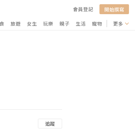
會員登記
開始撰寫
食
旅遊
女生
玩樂
親子
生活
寵物
行山
更多
打卡
追蹤