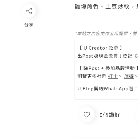
雞塊煎香、土豆炒軟，
分享
*本站之內容由作者所提供，
【 U Creator 招募 】
出Post賺現金獎賞 l
登記《
【 睇Post + 參加品牌活動 
瀏覽更多社群
打卡
丶
旅遊
U Blog開咗WhatsAp
0個讚好