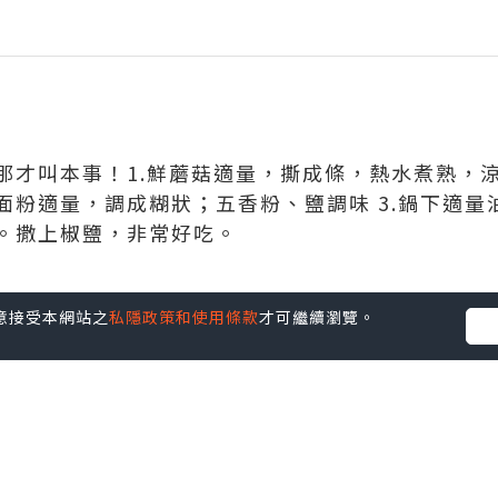
才叫本事！1.鮮蘑菇適量，撕成條，熱水煮熟，涼
面粉適量，調成糊狀；五香粉、鹽調味 3.鍋下適量
上椒鹽，非常好吃。 ​​​
您同意接受本網站之
私隱政策和使用條款
才可繼續瀏覽。
並不代表本站的立場。因此本站對所有博客的立場、真實性、準確性
社群創作有價企劃》
】
丶
美食
丶
親子
丶
寵物
丶
扮靚攻略
及
活動情報