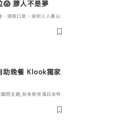
微粒😱 膠人不是夢
齒、清新口氣，搞到人人都以
咀嚼香口膠8分鐘，會釋放出9
膠含雌激素干擾素BHA/BH
前
自助晚餐 Klook獨家
月嘅關西主題,有多款充滿日本特
而家Klook做緊7折優惠,唔
,包括松板和牛鮮貝皇帝蟹腳
式咖啡咖哩､蠔肉海老大阪燒､
､和牛蟹肉腐皮壽司､抹茶提
🇯🇵自助餐當然仲包括各國