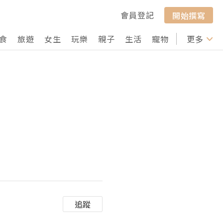
會員登記
開始撰寫
食
旅遊
女生
玩樂
親子
生活
寵物
行山
更多
打卡
追蹤