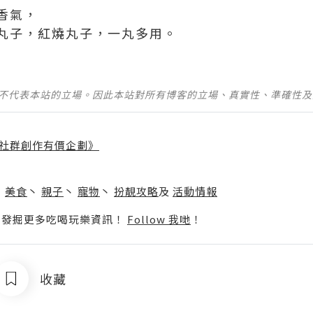
香氣，
丸子，紅燒丸子，一丸多用。
並不代表本站的立場。因此本站對所有博客的立場、真實性、準確性
社群創作有價企劃》
】
丶
美食
丶
親子
丶
寵物
丶
扮靚攻略
及
活動情報
p啦！發掘更多吃喝玩樂資訊！
Follow 我哋
！
收藏