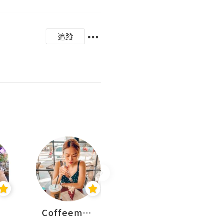
追蹤
Coffeemeetjojo
艾華斯@鄭大小姐工房