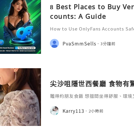
8 Best Places to Buy Ve
counts: A Guide
How to Use OnlyFans Accounts Safe
Introduction Digital platforms co
e access content, manage subscript
PvaSmmSells
3分鐘前
online communities. OnlyF
尖沙咀隱世西餐廳 食物有驚喜
難得約朋友食飯 想搵間坐得舒服、環境
喜The Grill Room 今次閒日嚟食晚餐 
omhk 真係好多捧場客同場仲有唔少食客
Karry113
2小時前
個course 嘅dinner set for two
湯、主菜食到落甜品🍧 真係好豐富呀😍
沙律菜好新鮮🥗 食落爽脆鮮甜 好開胃