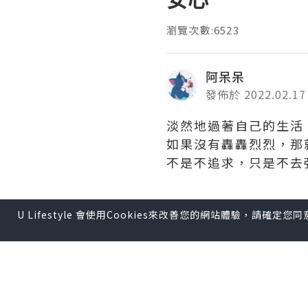
瀏覽次數:6523
阿呆呆
發佈於 2022.02.17
淡然地過著自己的生活
如果沒有轟轟烈烈，那
不是不追求，只是不去強求。 
U Lifestyle 會使用Cookies來改善您的網站體驗，請確定
*本站之內容由作者所提供，
【 U Creator 招募 】
出Post賺現金獎賞 l
登記《
【 睇Post + 參加品牌活動 