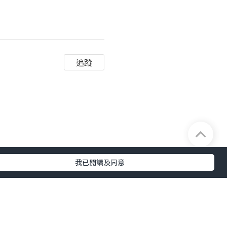
追蹤
我已閱讀及同意
及完整性不負任何法律責任。