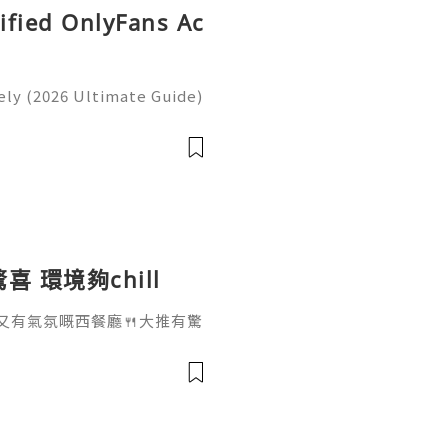
rified OnlyFans Ac
ly (2026 Ultimate Guide)
ntinue to shape how peopl
ions, and participate in
 環境夠chill
又有氣氛嘅西餐廳🍴大推有驚
眼見餐廳都爆滿@thegrillro
慶祝生日添🎂🥳我哋揀咗4
 $928 呢個價錢就可以由前菜、
前菜～❣️凱撒羅文生菜沙律🥗