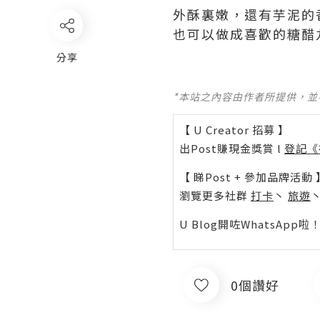
外酥裏嫩，還有芋泥的
也可以做成喜歡的糖醋
分享
*本站之內容由作者所提供，
【 U Creator 招募 】
出Post賺現金獎賞 l
登記《
【 睇Post + 參加品牌活動 
瀏覽更多社群
打卡
丶
旅遊
U Blog開咗WhatsAp
0個讚好