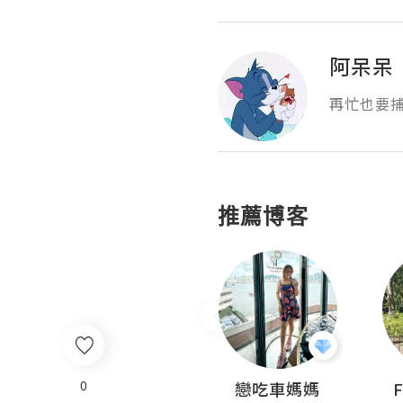
阿呆呆
再忙也要
推薦博客
0
Sohyeon_sharing
戀吃車媽媽