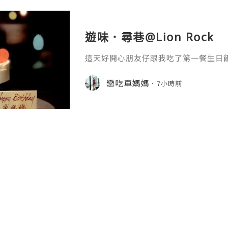
遊味．尋巷@Lion Rock
這天好開心朋友仔跟我吃了第一餐生日
還收到高貴生日蛋糕實在太幸福喇。這夜又
ock獅房菜！剛剛於八月推出了全新的
戀吃車媽媽
7小時前
排到廂房內享用晚餐！私密度高當然吃
到仍然看到最具代表性的獅子山。人齊
正式揭幕！打頭陣是融和～河內春卷．
春卷！炸至金黃香脆的網紋春卷內包