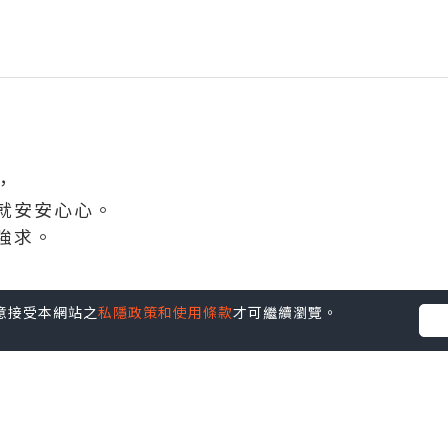
，
就安安心心。
​ ​​​
您同意接受本網站之
私隱政策和使用條款
才可繼續瀏覽。
並不代表本站的立場。因此本站對所有博客的立場、真實性、準確性
社群創作有價企劃》
】