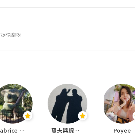
捕捉快樂呀
Fabrice 嚐味
窩夫與蝦子餅
Poyee