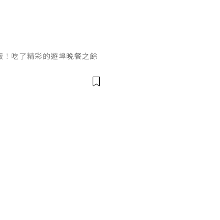
飯！吃了精彩的遊埠晚餐之餘
到帝京酒店我喜歡Lion R
亞洲風味獅房發辦。我們被安
得特別盡興。夏天日長七點來
後這夜的遊味．尋巷九道晚宴
韓漬元貝．水門海南雞。河內