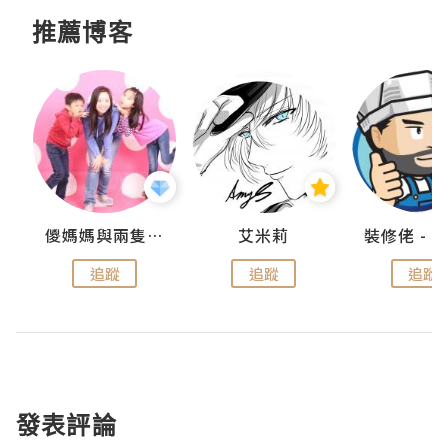
推薦博客
點滴
儍媽媽與兩隻小魔怪之家
艾米莉
追蹤
追蹤
追蹤
發表評論