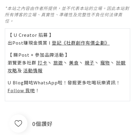
*本站之內容由作者所提供，並不代表本站的立場。因此本站對
所有博客的立場、真實性、準確性及完整性不負任何法律責
任。
【 U Creator 招募 】
出Post賺現金獎賞 l
登記《社群創作有價企劃》
【 睇Post + 參加品牌活動 】
瀏覽更多社群
打卡
丶
旅遊
丶
美食
丶
親子
丶
寵物
丶
扮靚
攻略
及
活動情報
U Blog開咗WhatsApp啦！發掘更多吃喝玩樂資訊！
Follow 我哋
！
0個讚好