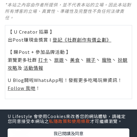
*本站之內容由作者所提供，並不代表本站的立場。因此本站對
所有博客的立場、真實性、準確性及完整性不負任何法律責
任。
【 U Creator 招募 】
出Post賺現金獎賞 l
登記《社群創作有價企劃》
【 睇Post + 參加品牌活動 】
瀏覽更多社群
打卡
丶
旅遊
丶
美食
丶
親子
丶
寵物
丶
扮靚
攻略
及
活動情報
U Blog開咗WhatsApp啦！發掘更多吃喝玩樂資訊！
Follow 我哋
！
U Lifestyle 會使用Cookies來改善您的網站體驗，請確定
0個讚好
您同意接受本網站之
私隱政策和使用條款
才可繼續瀏覽。
我已閱讀及同意