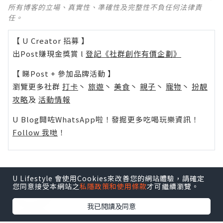
所有博客的立場、真實性、準確性及完整性不負任何法律責
任。
【 U Creator 招募 】
出Post賺現金獎賞 l
登記《社群創作有價企劃》
【 睇Post + 參加品牌活動 】
瀏覽更多社群
打卡
丶
旅遊
丶
美食
丶
親子
丶
寵物
丶
扮靚
攻略
及
活動情報
U Blog開咗WhatsApp啦！發掘更多吃喝玩樂資訊！
Follow 我哋
！
U Lifestyle 會使用Cookies來改善您的網站體驗，請確定
0個讚好
您同意接受本網站之
私隱政策和使用條款
才可繼續瀏覽。
我已閱讀及同意