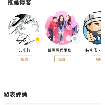
推薦博客
點滴
艾米莉
儍媽媽與兩隻小魔怪之家
追蹤
追蹤
追蹤
發表評論