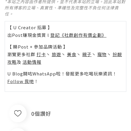
*本站之內容由作者所提供，並不代表本站的立場。因此本站對
所有博客的立場、真實性、準確性及完整性不負任何法律責
任。
【 U Creator 招募 】
出Post賺現金獎賞 l
登記《社群創作有價企劃》
【 睇Post + 參加品牌活動 】
瀏覽更多社群
打卡
丶
旅遊
丶
美食
丶
親子
丶
寵物
丶
扮靚
攻略
及
活動情報
U Blog開咗WhatsApp啦！發掘更多吃喝玩樂資訊！
Follow 我哋
！
0個讚好