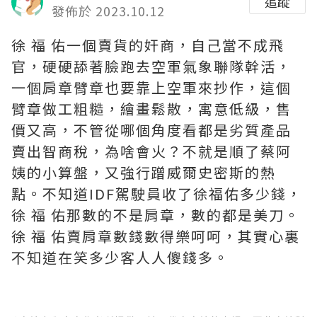
追蹤
發佈於 2023.10.12
徐 福 佑一個賣貨的奸商，自己當不成飛
官，硬硬舔著臉跑去空軍氣象聯隊幹活，
一個肩章臂章也要靠上空軍來抄作，這個
臂章做工粗糙，繪畫鬆散，寓意低級，售
價又高，不管從哪個角度看都是劣質產品
賣出智商稅，為啥會火？不就是順了蔡阿
姨的小算盤，又強行蹭威爾史密斯的熱
點。不知道IDF駕駛員收了徐福佑多少錢，
徐 福 佑那數的不是肩章，數的都是美刀。
徐 福 佑賣肩章數錢數得樂呵呵，其實心裏
不知道在笑多少客人人傻錢多。