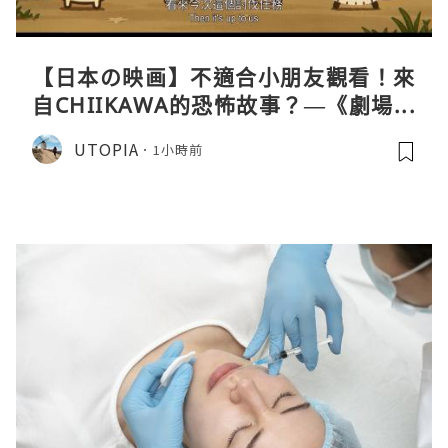
【日本の映画】不適合小朋友觀看！來
自CHIIKAWA的恐怖故事？—《劇場版
CHIIKAWA 人魚島的秘密》
UTOPIA
1小時前