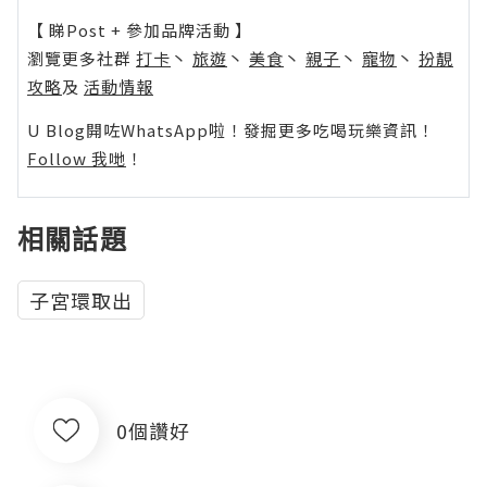
【 睇Post + 參加品牌活動 】
瀏覽更多社群
打卡
丶
旅遊
丶
美食
丶
親子
丶
寵物
丶
扮靚
攻略
及
活動情報
U Blog開咗WhatsApp啦！發掘更多吃喝玩樂資訊！
Follow 我哋
！
相關話題
子宮環取出
0個讚好