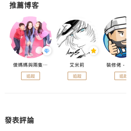
推薦博客
點滴
儍媽媽與兩隻小魔怪之家
艾米莉
追蹤
追蹤
追蹤
發表評論