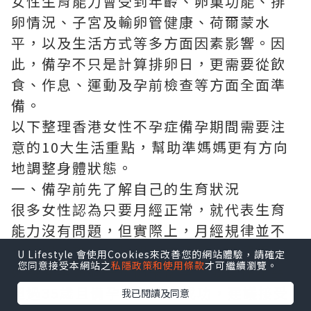
女性生育能力會受到年齡、卵巢功能、排
卵情況、子宮及輸卵管健康、荷爾蒙水
平，以及生活方式等多方面因素影響。因
此，備孕不只是計算排卵日，更需要從飲
食、作息、運動及孕前檢查等方面全面準
備。
以下整理香港女性不孕症備孕期間需要注
意的10大生活重點，幫助準媽媽更有方向
地調整身體狀態。
一、備孕前先了解自己的生育狀況
很多女性認為只要月經正常，就代表生育
能力沒有問題，但實際上，月經規律並不
代表卵巢功能、輸卵管或子宮一定健康。
U Lifestyle 會使用Cookies來改善您的網站體驗，請確定
您同意接受本網站之
私隱政策和使用條款
才可繼續瀏覽。
如果備孕超過一年仍未懷孕，或女性年齡
超過35歲且備孕半年仍未成功，建議接受
我已閱讀及同意