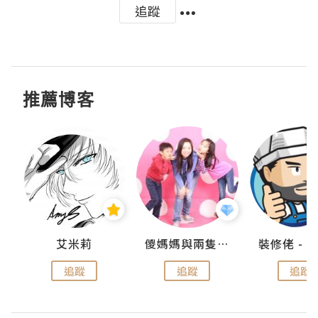
追蹤
推薦博客
點滴
艾米莉
儍媽媽與兩隻小魔怪之家
追蹤
追蹤
追蹤