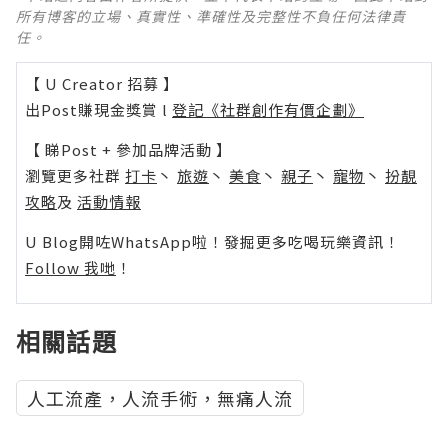
所有博客的立場、真實性、準確性及完整性不負任何法律責
任。
【 U Creator 招募 】
出Post賺現金獎賞 l
登記《社群創作有價企劃》
【 睇Post + 參加品牌活動 】
瀏覽更多社群
打卡
丶
旅遊
丶
美食
丶
親子
丶
寵物
丶
扮靚
攻略
及
活動情報
U Blog開咗WhatsApp啦！發掘更多吃喝玩樂資訊！
Follow 我哋
！
相關話題
人工流產，人流手術，無痛人流