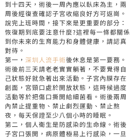
到十四天，術後一周內應以臥床為主，兩
周後經復查確認子宮收縮良好方可返崗。
說完上班時間，接下來是更重要的部分：
恢復期到底要注意什麼?這裡每一條都關係
到你未來的生育能力和身體健康，請認真
對待。
第一，
深圳人流手術
後休息是第一要務。
術後前三天請老老實實躺著，不要覺得自
己狀態好就急著出來活動。子宮內膜存在
創面，宮頸口處於開放狀態，這時候過度
活動等於把傷口撕開給細菌看。術後兩周
內禁止提重物、禁止劇烈運動、禁止熬
夜，每天保證至少八個小時的睡眠。
第二，個人衛生是防感染的生命線。術後
子宮口張開，病原體極易上行感染，一旦