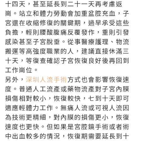
十四天，甚至延長到二十一天再考慮返
崗。站立和體力勞動會加重盆腔充血，子
宮還在收縮修復的關鍵期，過早承受這些
負擔，輕則腰酸腹痛反覆發作，重則引發
感染甚至子宮脫垂。從事醫療護理、物流
搬運等高強度職業的人，建議直接休滿三
十天，等復查確認子宮恢復良好後再回到
工作崗位。
另外，
深圳人流手術
方式也會影響恢復速
度。普通人工流產或藥物流產對子宮內膜
損傷相對較小，恢復較快，七到十天即可
適應輕體力工作。無痛人流或可視人流因
為技術更精細，對內膜的損傷更小，恢復
速度也更快。但如果是宮腔鏡手術或者術
中出血較多的情況，恢復期需要延長到十