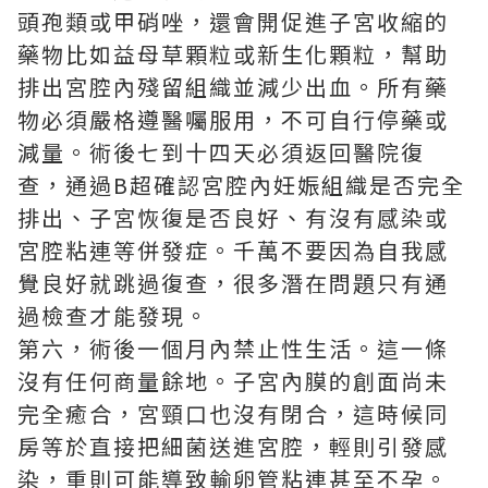
頭孢類或甲硝唑，還會開促進子宮收縮的
藥物比如益母草顆粒或新生化顆粒，幫助
排出宮腔內殘留組織並減少出血。所有藥
物必須嚴格遵醫囑服用，不可自行停藥或
減量。術後七到十四天必須返回醫院復
查，通過B超確認宮腔內妊娠組織是否完全
排出、子宮恢復是否良好、有沒有感染或
宮腔粘連等併發症。千萬不要因為自我感
覺良好就跳過復查，很多潛在問題只有通
過檢查才能發現。
第六，術後一個月內禁止性生活。這一條
沒有任何商量餘地。子宮內膜的創面尚未
完全癒合，宮頸口也沒有閉合，這時候同
房等於直接把細菌送進宮腔，輕則引發感
染，重則可能導致輸卵管粘連甚至不孕。