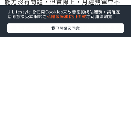
能力沒有問題，但實際上，月經規律並不
代表卵巢功能、輸卵管或子宮一定健康。
U Lifestyle 會使用Cookies來改善您的網站體驗，請確定
您同意接受本網站之
私隱政策和使用條款
才可繼續瀏覽。
如果備孕超過一年仍未懷孕，或女性年齡
超過35歲且備孕半年仍未成功，建議接受
我已閱讀及同意
婦科及生育能力評估。
常見孕前檢查包括：
婦科超聲波檢查，了解子宮及卵巢情況。
AMH檢查，評估卵巢儲備功能。
性激素六項檢查，了解荷爾蒙水平。
排卵監測，確認是否正常排卵。
輸卵管檢查，判斷是否存在阻塞。
男性也建議同步進行精液檢查，因為不孕
問題可能來自夫妻任何一方。
二、補充葉酸，做好孕前營養準備
葉酸是備孕期間非常重要的營養素。