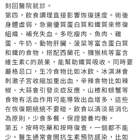
刻回醫院就診。
第四，飲食調理直接影響恢復速度。術後
身體虛弱，急需優質蛋白質和鐵質來修復
組織、補充失血。多吃瘦肉、魚肉、雞
蛋、牛奶、動物肝臟、菠菜等富含蛋白質
和鐵的食物，搭配西蘭花、獼猴桃等富含
維生素C的蔬果，能幫助鐵質吸收。同時要
嚴格忌口，生冷食物比如冰飲、冰淇淋會
刺激子宮收縮加重出血，辛辣食物比如辣
椒、大蒜會引發炎症反應，山楂和螃蟹等
食物有活血作用可能導致出血增多，這些
在恢復期統統不要碰。飲食以清淡易消化
為原則，少食多餐，保證營養均衡。
第五，按時吃藥和按時復查，一個都不能
少。醫生通常會開抗生素預防感染，比如