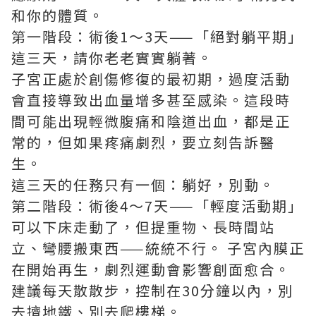
和你的體質。
第一階段：術後1～3天——「絕對躺平期」
這三天，請你老老實實躺著。
子宮正處於創傷修復的最初期，過度活動
會直接導致出血量增多甚至感染。這段時
間可能出現輕微腹痛和陰道出血，都是正
常的，但如果疼痛劇烈，要立刻告訴醫
生。
這三天的任務只有一個：躺好，別動。
第二階段：術後4～7天——「輕度活動期」
可以下床走動了，但提重物、長時間站
立、彎腰搬東西——統統不行。 子宮內膜正
在開始再生，劇烈運動會影響創面愈合。
建議每天散散步，控制在30分鐘以內，別
去擠地鐵、別去爬樓梯。