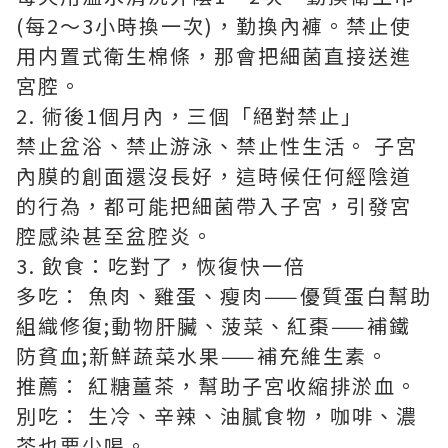
(每2～3小時換一次)，勤換內褲。禁止使
用内置式衛生棉條，那會把細菌直接送進
宮腔。
2. 術後1個月內，三個「絕對禁止」
禁止盆浴、禁止游泳、禁止性生活。 子宮
內膜的創面還沒長好，這時候任何經陰道
的行為，都可能把細菌帶入子宮，引發宮
腔感染甚至盆腔炎。
3. 飲食：吃對了，恢復快一倍
多吃： 魚肉、雞蛋、瘦肉——優質蛋白幫助
組織修復;動物肝臟、菠菜、紅棗——補鐵
防貧血;新鮮蔬菜水果——補充維生素。
推薦： 紅糖薑茶，幫助子宮收縮排淤血。
別吃： 生冷、辛辣、油膩食物，咖啡、濃
茶也要少喝。