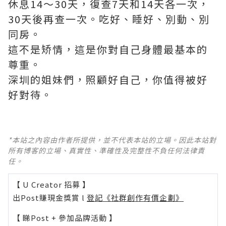
休息14～30天，復查7天和14天各一次，
30天後再查一次。吃好、睡好、別動、別
同房。
這不是矫情，這是你對自己身體最基本的
尊重。
深圳的姐妹們，照顧好自己，你值得被好
好對待。
*本站之內容由作者所提供，並不代表本站的立場。因此本站對
所有博客的立場、真實性、準確性及完整性不負任何法律責
任。
【 U Creator 招募 】
出Post賺現金獎賞 l
登記《社群創作有價企劃》
【 睇Post + 參加品牌活動 】