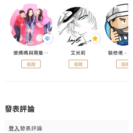
點滴
儍媽媽與兩隻小魔怪之家
艾米莉
追蹤
追蹤
追蹤
發表評論
登入
發表評論