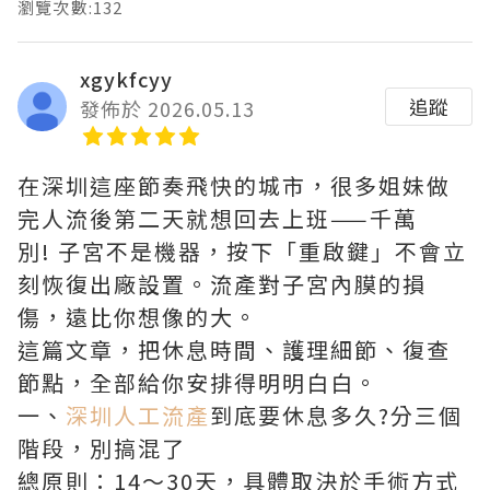
瀏覽次數:132
xgykfcyy
追蹤
發佈於 2026.05.13
在深圳這座節奏飛快的城市，很多姐妹做
完人流後第二天就想回去上班——千萬
別! 子宮不是機器，按下「重啟鍵」不會立
刻恢復出廠設置。流產對子宮內膜的損
傷，遠比你想像的大。
這篇文章，把休息時間、護理細節、復查
節點，全部給你安排得明明白白。
一、
深圳人工流產
到底要休息多久?分三個
階段，別搞混了
總原則：14～30天，具體取決於手術方式