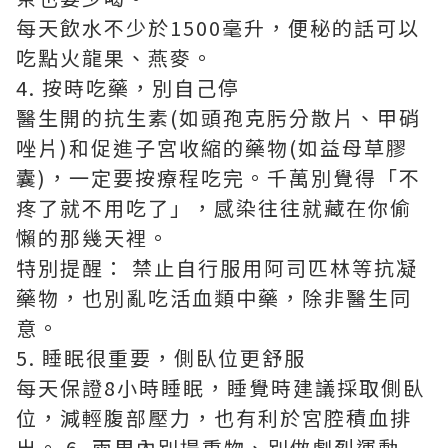
每天飲水不少於1500毫升，便秘的話可以
吃點火龍果、燕麥。
4. 按時吃藥，別自己停
醫生開的抗生素(如頭孢克肟分散片、甲硝
唑片)和促進子宮收縮的藥物(如益母草膠
囊)，一定要按療程吃完。千萬別覺得「不
疼了就不用吃了」，感染往往就藏在你偷
懶的那幾天裡。
特別提醒： 禁止自行服用阿司匹林等抗凝
藥物，也別亂吃活血類中藥，除非醫生同
意。
5. 睡眠很重要，側臥位更舒服
每天保證8小時睡眠，睡覺時建議採取側臥
位，減輕腹部壓力，也有利於宮腔積血排
出。 6. 兩周內別提重物、別做劇烈運動