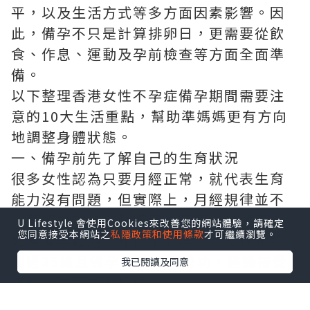
平，以及生活方式等多方面因素影響。因
此，備孕不只是計算排卵日，更需要從飲
食、作息、運動及孕前檢查等方面全面準
備。
以下整理香港女性不孕症備孕期間需要注
意的10大生活重點，幫助準媽媽更有方向
地調整身體狀態。
一、備孕前先了解自己的生育狀況
很多女性認為只要月經正常，就代表生育
能力沒有問題，但實際上，月經規律並不
代表卵巢功能、輸卵管或子宮一定健康。
U Lifestyle 會使用Cookies來改善您的網站體驗，請確定
您同意接受本網站之
私隱政策和使用條款
才可繼續瀏覽。
如果備孕超過一年仍未懷孕，或女性年齡
超過35歲且備孕半年仍未成功，建議接受
我已閱讀及同意
婦科及生育能力評估。
常見孕前檢查包括：