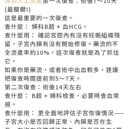
深圳人工流產
第一次復查：術後7～10天
(最關鍵!)
這是最重要的一次復查。
查什麼： 婦科B超 + 血HCG。
查什麼用： 確認宮腔內有沒有妊娠組織殘
留，子宮內膜有沒有開始修復。藥流的不
全流產率約10%，這次復查就是為了抓住
它。
如果你是藥流，或者術中出血較多，建議
把復查時間提前到5～7天。
第二次復查：術後14天左右
查什麼： B超 + 婦科檢查，必要時查血常
規。
查什麼用： 更全面地評估子宮恢復情況——
子宮大小是否回歸正常、內膜是否在生