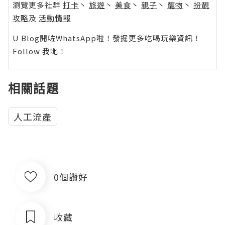
瀏覽更多社群
打卡
丶
旅遊
丶
美食
丶
親子
丶
寵物
丶
扮靚
攻略
及
活動情報
U Blog開咗WhatsApp啦！發掘更多吃喝玩樂資訊！
Follow 我哋
！
相關話題
人工流產
0個讚好
收藏