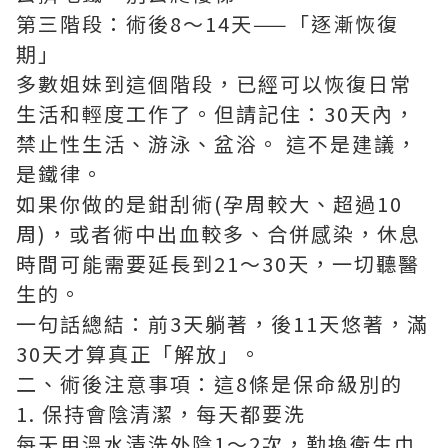
第三階段：術後8～14天——「逐漸恢復
期」
多數姐妹到這個階段，已經可以恢復日常
生活和輕度工作了。但請記住：30天內，
禁止性生活、游泳、盆浴。 這不是建議，
是鐵律。
如果你做的是鉗刮術(孕周較大、超過10
周)，或者術中出血較多、合併感染，休息
時間可能需要延長到21～30天，一切聽醫
生的。
一句話總結：前3天躺著，後11天悠著，滿
30天才算真正「解放」。
二、術後注意事項：這8條是保命級別的
1. 保持會陰清潔，每天都要洗
每天用溫水清洗外陰1～2次，勤換衛生巾