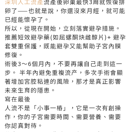
深圳人工流產
流產後卵巢最快3周就恢復排
卵了——也就是說，你還沒來月經，就可能
已經能懷孕了。
所以，從現在開始，立刻落實避孕措施。
推薦短效避孕藥(如屈螺酮炔雌醇片)+ 避孕
套雙重保護，既能避孕又能幫助子宮內膜
修復。
術後3～6個月內，不要再讓自己走到這一
步。 半年內避免重複流产，多次手術會顯
著增加宮腔粘連的風險，那才是真正影響
未來生育的隱患。
寫在最後
人流不是「小事一樁」，它是一次有創操
作，你的子宮需要時間、需要營養、需要
你認真對待。