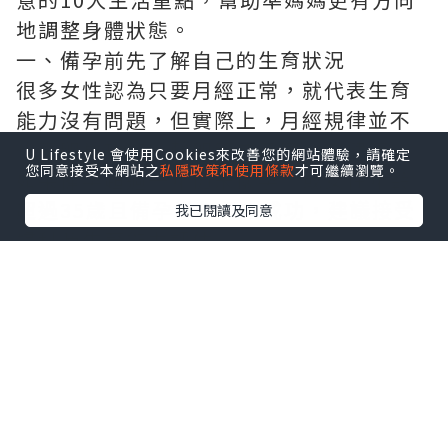
地調整身體狀態。
一、備孕前先了解自己的生育狀況
很多女性認為只要月經正常，就代表生育
能力沒有問題，但實際上，月經規律並不
代表卵巢功能、輸卵管或子宮一定健康。
U Lifestyle 會使用Cookies來改善您的網站體驗，請確定
您同意接受本網站之
私隱政策和使用條款
才可繼續瀏覽。
如果備孕超過一年仍未懷孕，或女性年齡
超過35歲且備孕半年仍未成功，建議接受
我已閱讀及同意
婦科及生育能力評估。
常見孕前檢查包括：
婦科超聲波檢查，了解子宮及卵巢情況。
AMH檢查，評估卵巢儲備功能。
性激素六項檢查，了解荷爾蒙水平。
排卵監測，確認是否正常排卵。
輸卵管檢查，判斷是否存在阻塞。