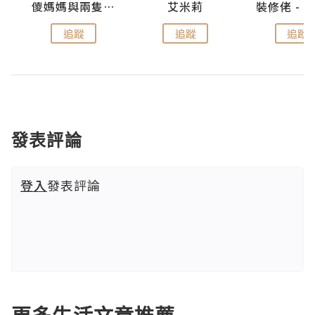
點滴
儍媽媽與兩隻小魔怪之家
艾米莉
追蹤
追蹤
追蹤
發表評論
登入
發表評論