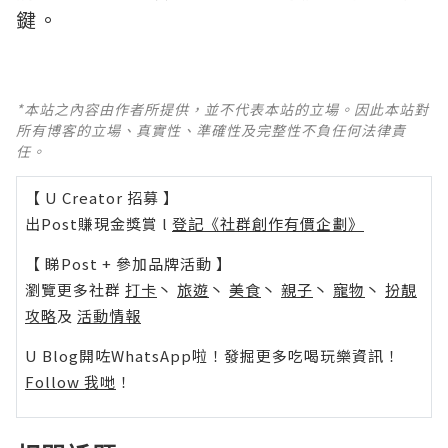
鍵。
*本站之內容由作者所提供，並不代表本站的立場。因此本站對
所有博客的立場、真實性、準確性及完整性不負任何法律責
任。
【 U Creator 招募 】
出Post賺現金獎賞 l
登記《社群創作有價企劃》
【 睇Post + 參加品牌活動 】
瀏覽更多社群
打卡
丶
旅遊
丶
美食
丶
親子
丶
寵物
丶
扮靚
攻略
及
活動情報
U Blog開咗WhatsApp啦！發掘更多吃喝玩樂資訊！
Follow 我哋
！