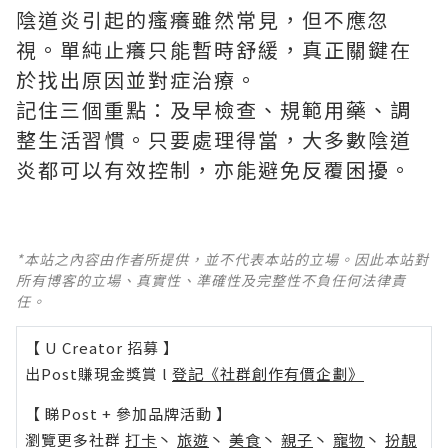
陰道炎引起的瘙癢雖然常見，但不應忽
視。單純止癢只能暫時舒緩，真正關鍵在
於找出原因並對症治療。
記住三個重點：及早檢查、規範用藥、調
整生活習慣。只要處理得當，大多數陰道
炎都可以有效控制，亦能避免反覆困擾。
*本站之內容由作者所提供，並不代表本站的立場。因此本站對
所有博客的立場、真實性、準確性及完整性不負任何法律責
任。
【 U Creator 招募 】
出Post賺現金獎賞 l
登記《社群創作有價企劃》
【 睇Post + 參加品牌活動 】
瀏覽更多社群
打卡
丶
旅遊
丶
美食
丶
親子
丶
寵物
丶
扮靚