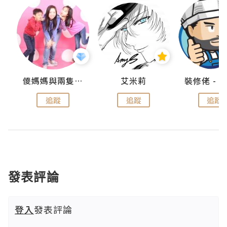
點滴
儍媽媽與兩隻小魔怪之家
艾米莉
追蹤
追蹤
追蹤
發表評論
登入
發表評論