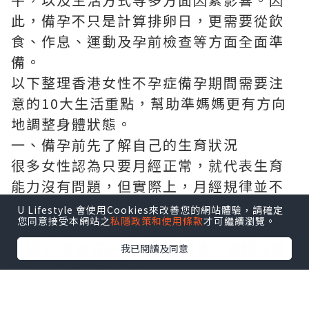
此，備孕不只是計算排卵日，更需要從飲
食、作息、運動及孕前檢查等方面全面準
備。
以下整理香港女性不孕症備孕期間需要注
意的10大生活重點，幫助準媽媽更有方向
地調整身體狀態。
一、備孕前先了解自己的生育狀況
很多女性認為只要月經正常，就代表生育
能力沒有問題，但實際上，月經規律並不
代表卵巢功能、輸卵管或子宮一定健康。
U Lifestyle 會使用Cookies來改善您的網站體驗，請確定
您同意接受本網站之
私隱政策和使用條款
才可繼續瀏覽。
如果備孕超過一年仍未懷孕，或女性年齡
超過35歲且備孕半年仍未成功，建議接受
我已閱讀及同意
婦科及生育能力評估。
常見孕前檢查包括：