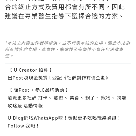
合的終止方式及費用都會有所不同，因此
建議在專業醫生指導下選擇合適的方案。
*本站之內容由作者所提供，並不代表本站的立場。因此本站對
所有博客的立場、真實性、準確性及完整性不負任何法律責
任。
【 U Creator 招募 】
出Post賺現金獎賞 l
登記《社群創作有價企劃》
【 睇Post + 參加品牌活動 】
瀏覽更多社群
打卡
丶
旅遊
丶
美食
丶
親子
丶
寵物
丶
扮靚
攻略
及
活動情報
U Blog開咗WhatsApp啦！發掘更多吃喝玩樂資訊！
Follow 我哋
！