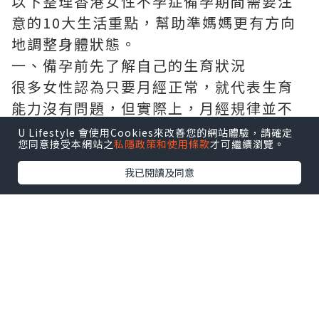
以下整理香港女性不孕症備孕期間需要注
意的10大生活重點，幫助準媽媽更有方向
地調整身體狀態。
一、備孕前先了解自己的生育狀況
很多女性認為只要月經正常，就代表生育
能力沒有問題，但實際上，月經規律並不
代表卵巢功能、輸卵管或子宮一定健康。
U Lifestyle 會使用Cookies來改善您的網站體驗，請確定
您同意接受本網站之
私隱政策和使用條款
才可繼續瀏覽。
如果備孕超過一年仍未懷孕，或女性年齡
超過35歲且備孕半年仍未成功，建議接受
我已閱讀及同意
婦科及生育能力評估。
常見孕前檢查包括：
婦科超聲波檢查，了解子宮及卵巢情況。
AMH檢查，評估卵巢儲備功能。
性激素六項檢查，了解荷爾蒙水平。
排卵監測，確認是否正常排卵。