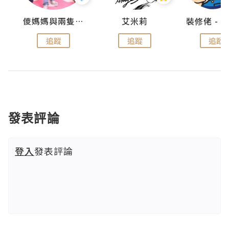
點滴
儍媽媽與兩隻小魔怪之家
艾米莉
追蹤
追蹤
追蹤
發表評論
登入
發表評論