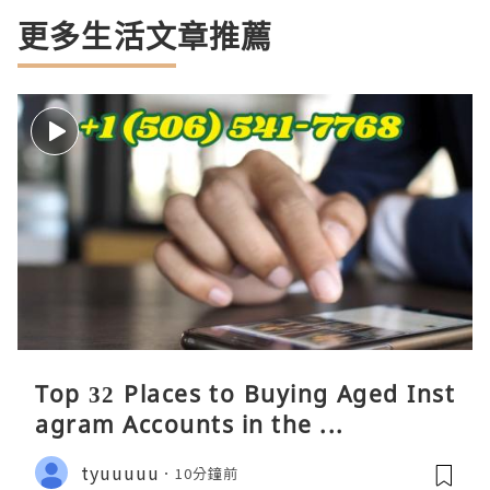
更多生活文章推薦
Top 32 Places to Buying Aged Inst
agram Accounts in the ...
tyuuuuu
10分鐘前