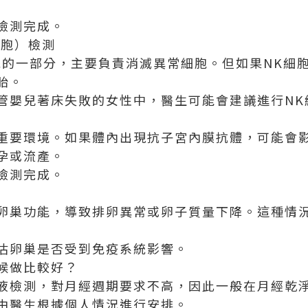
檢測完成。
細胞）檢測
統的一部分，主要負責消滅異常細胞。但如果NK細
胎。
管嬰兒著床失敗的女性中，醫生可能會建議進行NK
重要環境。如果體內出現抗子宮內膜抗體，可能會
孕或流產。
檢測完成。
卵巢功能，導致排卵異常或卵子質量下降。這種情
估卵巢是否受到免疫系統影響。
候做比較好？
液檢測，對月經週期要求不高，因此一般在月經乾
由醫生根據個人情況進行安排。