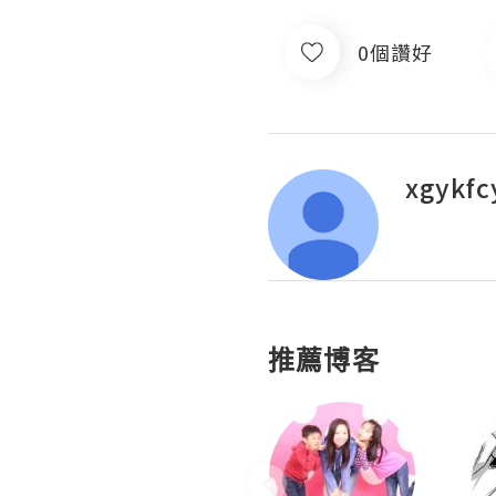
0個讚好
xgykfc
推薦博客