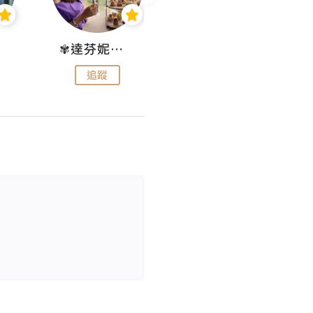
✾達芬妮•愛孩子•愛生活✾
wendysugar享受生活gogogo
追蹤
追蹤