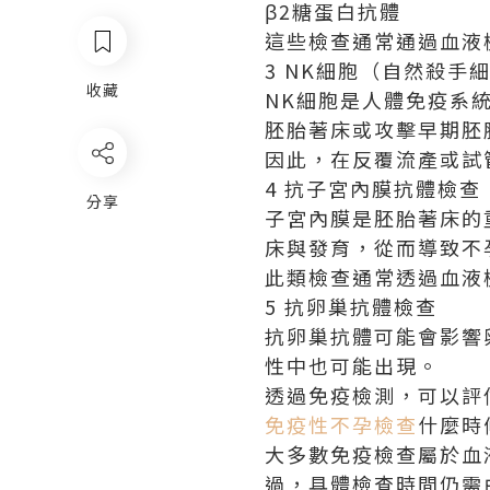
β2糖蛋白抗體
這些檢查通常通過血液
3 NK細胞（自然殺手
收藏
NK細胞是人體免疫系
胚胎著床或攻擊早期胚
因此，在反覆流產或試
4 抗子宮內膜抗體檢查
分享
子宮內膜是胚胎著床的
床與發育，從而導致不
此類檢查通常透過血液
5 抗卵巢抗體檢查
抗卵巢抗體可能會影響
性中也可能出現。
透過免疫檢測，可以評
免疫性不孕檢查
什麼時
大多數免疫檢查屬於血
過，具體檢查時間仍需