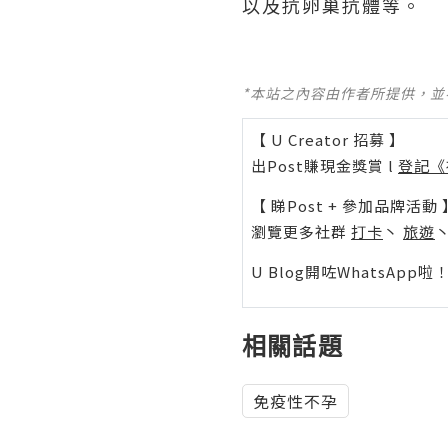
以及抗卵巢抗體等。
*本站之內容由作者所提供，
【 U Creator 招募 】
出Post賺現金獎賞 l
登記《
【 睇Post + 參加品牌活動 
瀏覽更多社群
打卡
丶
旅遊
U Blog開咗WhatsAp
相關話題
免疫性不孕