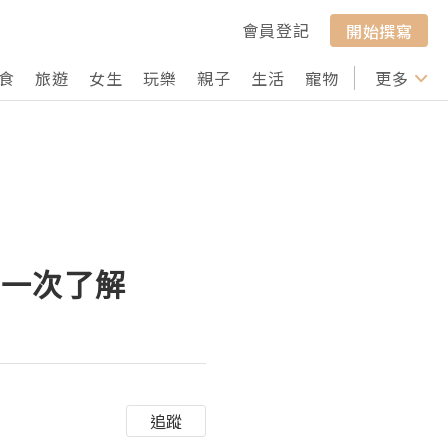
會員登記
開始撰寫
食
旅遊
女生
玩樂
親子
生活
寵物
行山
更多
打卡
目一次了解
追蹤