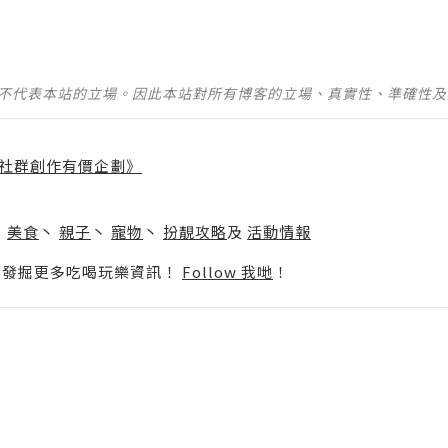
並不代表本站的立場。因此本站對所有博客的立場、真實性、準確性
社群創作有價企劃》
】
丶
美食
丶
親子
丶
寵物
丶
扮靚攻略
及
活動情報
p啦！發掘更多吃喝玩樂資訊！
Follow 我哋
！