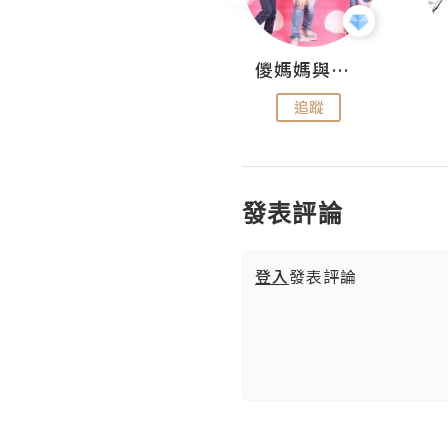
Hahakelly的生活點滴
儍媽媽與兩隻小魔怪之家
追蹤
追蹤
發表評論
登入
發表評論