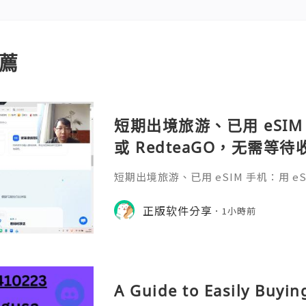
薦
短期出境旅游、已用 eSIM 
或 RedteaGO，无需等
码 + 通话短信”（如打车
短期出境旅游、已用 eSIM 手机：用 eSIM
络）：优先 RedteaGO
等待收货。需要“当地号码 + 通话短
络）：优先 RedteaGO（明确提供
正版软件分享
餐）。长
1小時前
公数字游民，或手机不支持 eSIM：用 
方便在不同国家切换号码与套餐 全球流量卡 ht
o.com/?c=q4apir8k
A Guide to Easily Buyi