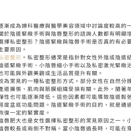
逐漸成為婦科醫療與醫學美容領域中討論度較高的
關於陰道緊緻手術與陰唇整形的諮詢人數都有明顯
選擇私密整形？陰道緊緻與陰唇手術是否真的有必
主要原因。
私密整形
。私密整形通常是指針對女性外陰或陰道
陰道緊緻手術、小陰唇縮小手術以及私密激光緊緻
也可能與外觀美觀或生活品質提升有關。
較為常見的一種私密整形方式。部分女性在自然分
產道擴張、肌肉與筋膜組織受損有關。此外，隨著
彈性也可能逐漸降低。這些因素都可能導致陰道鬆
輕度盆底功能問題。陰道緊緻手術的目的，就是通
恢復一定的緊實度。
陰唇肥大也是女性選擇私密整形的常見原因之一。
陰唇較長或兩側不對稱。當小陰唇過長時，可能在