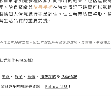
形需求增加是多種因素共同作用的結果，包括產後
等。陰道緊緻與
陰唇手術
在特定情況下確實可以幫
根據個人情況進行專業評估。理性看待私密整形、
與生活品質的重要前提。
並不代表本站的立場。因此本站對所有博客的立場、真實性、準確性
社群創作有價企劃》
】
丶
美食
丶
親子
丶
寵物
丶
扮靚攻略
及
活動情報
p啦！發掘更多吃喝玩樂資訊！
Follow 我哋
！