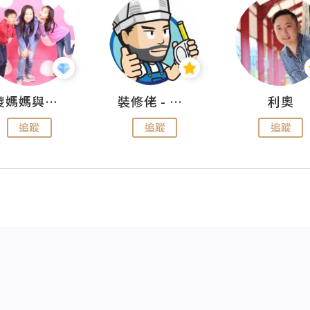
儍媽媽與兩隻小魔怪之家
裝修佬 - 香港一站式網上裝修平台
利奧
追蹤
追蹤
追蹤