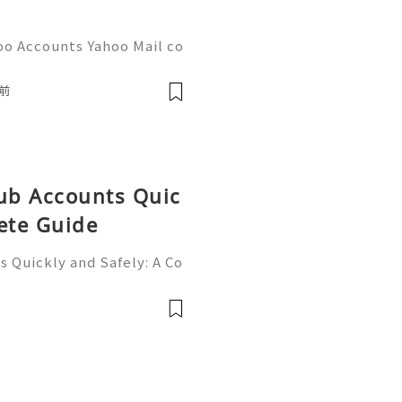
oo Accounts Yahoo Mail co
people worldwide for pers
respondence, and online a
前
Hub Accounts Quic
ete Guide
 Quickly and Safely: A Co
ne of the most importan
rs, programmers, startup