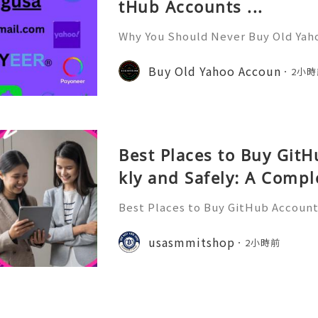
tHub Accounts ...
Why You Should Never Buy Old Yah
ntinues to be used by millions of 
onal communication, business cor
Buy Old Yahoo Accoun
2小時
ccount recovery. Because of
Best Places to Buy Git
kly and Safely: A Compl
Best Places to Buy GitHub Accounts
mplete Guide GitHub has become o
t platforms for software develope
usasmmitshop
2小時前
s, open-source communities, s