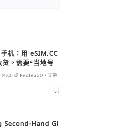
手机：用 eSIM.CC
待收货。需要“当地号
、外卖、客户联
.CC 或 RedteaGO，无需
（明确提供通话短信套
信”（如打车、外卖、客户联
通话短信套餐）。长期多国移动办
Xesim，一次收货长期使用，
tps://esim.redteag
ng Second-Hand Gi