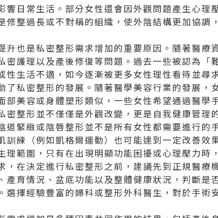
影響日常生活。部分女性還會因外觀問題產生心理
是修整過長或不對稱的組織，使外陰結構更加協調
提升也是私密整形需求增加的重要原因。隨著醫療
私密護理以及產後修復等問題。過去一些被認為「
或性生活不適，如今逐漸被更多女性理性看待並尋
動了私密整形的發展。隨著醫學美容行業的發展，
面部美容或身體塑形類似，一些女性希望通過醫學
私密整形並不僅僅是外觀改變，更是自我健康管理
陰道緊緻或陰唇整形並不是所有女性都需要進行的
肌訓練（例如凱格爾運動）也可能達到一定改善效
生理範圍，只有在出現明顯功能困擾或心理壓力時
求，在決定進行私密整形之前，建議先到正規醫療
、產育情況、盆底功能以及整體健康狀況，判斷是
。選擇經驗豐富的婦科或整形外科醫生，對於手術