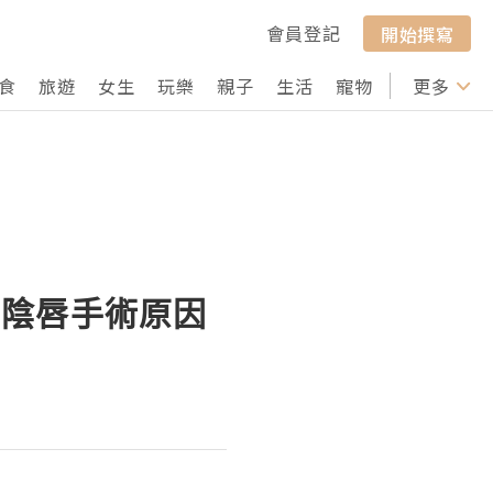
會員登記
開始撰寫
食
旅遊
女生
玩樂
親子
生活
寵物
行山
更多
打卡
與陰唇手術原因