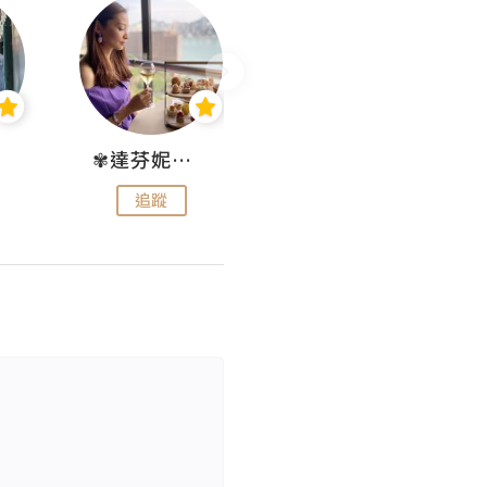
✾達芬妮•愛孩子•愛生活✾
wendysugar享受生活gogogo
追蹤
追蹤