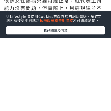
很多女性認為只要月經正常，就代表生育
能力沒有問題，但實際上，月經規律並不
代表卵巢功能、輸卵管或子宮一定健康。
U Lifestyle 會使用Cookies來改善您的網站體驗，請確定
您同意接受本網站之
私隱政策和使用條款
才可繼續瀏覽。
如果備孕超過一年仍未懷孕，或女性年齡
超過35歲且備孕半年仍未成功，建議接受
我已閱讀及同意
婦科及生育能力評估。
常見孕前檢查包括：
婦科超聲波檢查，了解子宮及卵巢情況。
AMH檢查，評估卵巢儲備功能。
性激素六項檢查，了解荷爾蒙水平。
排卵監測，確認是否正常排卵。
輸卵管檢查，判斷是否存在阻塞。
男性也建議同步進行精液檢查，因為不孕
問題可能來自夫妻任何一方。
二、補充葉酸，做好孕前營養準備