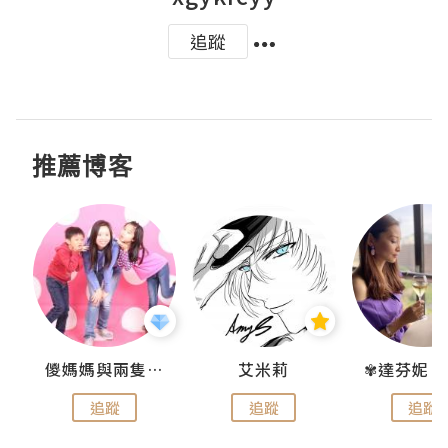
追蹤
推薦博客
點滴
儍媽媽與兩隻小魔怪之家
艾米莉
追蹤
追蹤
追蹤