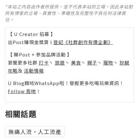
*本站之內容由作者所提供，並不代表本站的立場。因此本站對
所有博客的立場、真實性、準確性及完整性不負任何法律責
任。
【 U Creator 招募 】
出Post賺現金獎賞 l
登記《社群創作有價企劃》
【 睇Post + 參加品牌活動 】
瀏覽更多社群
打卡
丶
旅遊
丶
美食
丶
親子
丶
寵物
丶
扮靚
攻略
及
活動情報
U Blog開咗WhatsApp啦！發掘更多吃喝玩樂資訊！
Follow 我哋
！
相關話題
無痛人流，人工流產