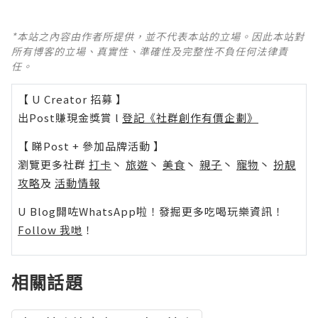
*本站之內容由作者所提供，並不代表本站的立場。因此本站對
所有博客的立場、真實性、準確性及完整性不負任何法律責
任。
【 U Creator 招募 】
出Post賺現金獎賞 l
登記《社群創作有價企劃》
【 睇Post + 參加品牌活動 】
瀏覽更多社群
打卡
丶
旅遊
丶
美食
丶
親子
丶
寵物
丶
扮靚
攻略
及
活動情報
U Blog開咗WhatsApp啦！發掘更多吃喝玩樂資訊！
Follow 我哋
！
相關話題