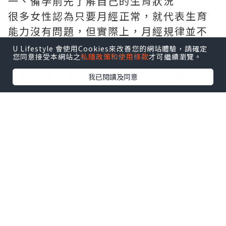
一、備孕前先了解自己的生育狀況
很多女性認為只要月經正常，就代表生育
能力沒有問題，但實際上，月經規律並不
代表卵巢功能、輸卵管或子宮一定健康。
U Lifestyle 會使用Cookies來改善您的網站體驗，請確定
您同意接受本網站之
私隱政策和使用條款
才可繼續瀏覽。
如果備孕超過一年仍未懷孕，或女性年齡
超過35歲且備孕半年仍未成功，建議接受
我已閱讀及同意
婦科及生育能力評估。
常見孕前檢查包括：
婦科超聲波檢查，了解子宮及卵巢情況。
AMH檢查，評估卵巢儲備功能。
性激素六項檢查，了解荷爾蒙水平。
排卵監測，確認是否正常排卵。
輸卵管檢查，判斷是否存在阻塞。
男性也建議同步進行精液檢查，因為不孕
問題可能來自夫妻任何一方。