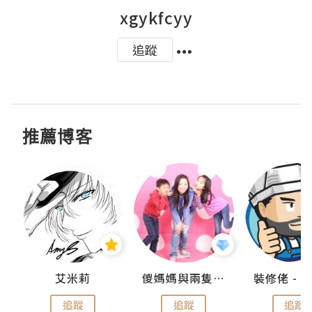
xgykfcyy
追蹤
推薦博客
點滴
艾米莉
儍媽媽與兩隻小魔怪之家
追蹤
追蹤
追蹤