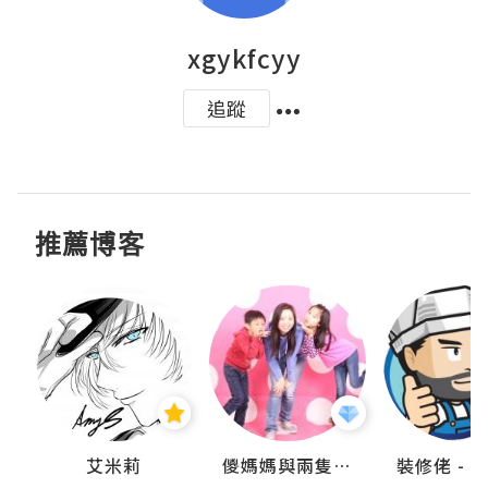
xgykfcyy
追蹤
推薦博客
點滴
艾米莉
儍媽媽與兩隻小魔怪之家