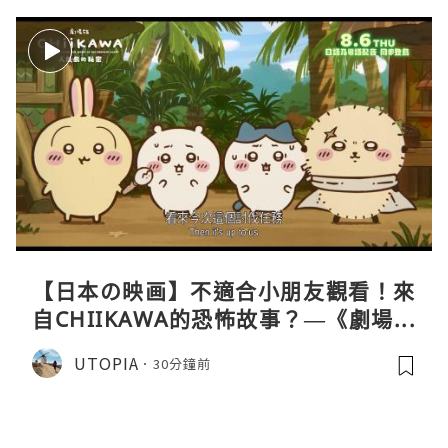
【日本の映画】不適合小朋友觀看！來
自CHIIKAWA的恐怖故事？—《劇場版
CHIIKAWA 人魚島的秘密》
UTOPIA
30分鐘前