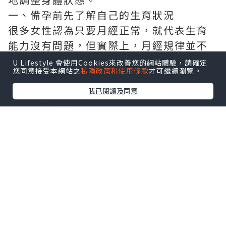
一、備孕前先了解自己的生育狀況
很多女性認為只要月經正常，就代表生育
能力沒有問題，但實際上，月經規律並不
代表卵巢功能、輸卵管或子宮一定健康。
U Lifestyle 會使用Cookies來改善您的網站體驗，請確定
您同意接受本網站之
私隱政策和使用條款
才可繼續瀏覽。
如果備孕超過一年仍未懷孕，或女性年齡
超過35歲且備孕半年仍未成功，建議接受
我已閱讀及同意
婦科及生育能力評估。
常見孕前檢查包括：
婦科超聲波檢查，了解子宮及卵巢情況。
AMH檢查，評估卵巢儲備功能。
性激素六項檢查，了解荷爾蒙水平。
排卵監測，確認是否正常排卵。
輸卵管檢查，判斷是否存在阻塞。
男性也建議同步進行精液檢查，因為不孕