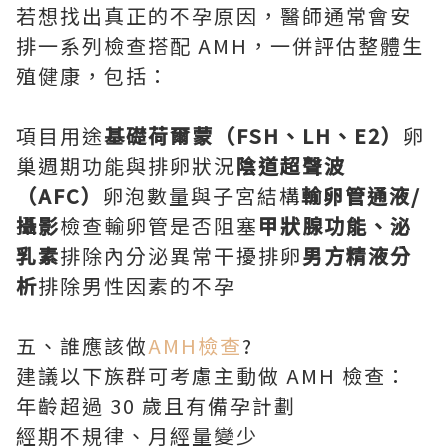
若想找出真正的不孕原因，醫師通常會安
排一系列檢查搭配 AMH，一併評估整體生
殖健康，包括：
項目用途
基礎荷爾蒙（FSH、LH、E2）
卵
巢週期功能與排卵狀況
陰道超聲波
（AFC）
卵泡數量與子宮結構
輸卵管通液/
攝影
檢查輸卵管是否阻塞
甲狀腺功能、泌
乳素
排除內分泌異常干擾排卵
男方精液分
析
排除男性因素的不孕
五、誰應該做
AMH檢查
?
建議以下族群可考慮主動做 AMH 檢查：
年齡超過 30 歲且有備孕計劃
經期不規律、月經量變少