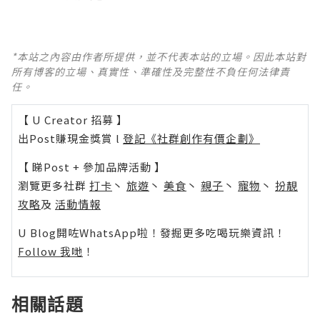
*本站之內容由作者所提供，並不代表本站的立場。因此本站對
所有博客的立場、真實性、準確性及完整性不負任何法律責
任。
【 U Creator 招募 】
出Post賺現金獎賞 l
登記《社群創作有價企劃》
【 睇Post + 參加品牌活動 】
瀏覽更多社群
打卡
丶
旅遊
丶
美食
丶
親子
丶
寵物
丶
扮靚
攻略
及
活動情報
U Blog開咗WhatsApp啦！發掘更多吃喝玩樂資訊！
Follow 我哋
！
相關話題