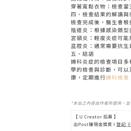
穿著寬鬆衣物：檢查當
四、檢查結果的解讀與
檢查完成後，醫生會根
陰道炎：根據感染類型
宮頸炎：輕度炎症可能
盆腔炎：通常需要抗生
五、結語
婦科炎症的檢查項目多
學的檢查與診斷，可以
康，定期進行
婦科檢查
*本站之內容由作者所提供，
【 U Creator 招募 】
出Post賺現金獎賞 l
登記《