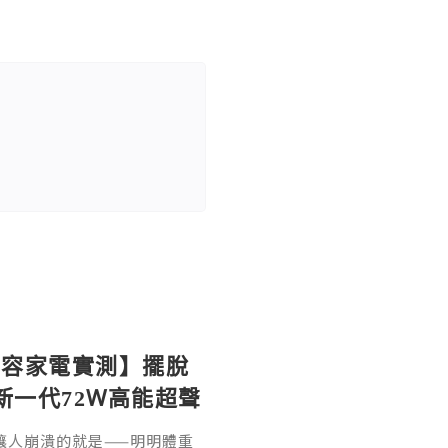
ife【美容家電實測】擺脫
t 新一代72W高能超聲
評價
最讓人崩潰的就是——明明體重