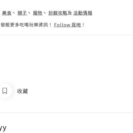
】
丶
美食
丶
親子
丶
寵物
丶
扮靚攻略
及
活動情報
p啦！發掘更多吃喝玩樂資訊！
Follow 我哋
！
收藏
yy