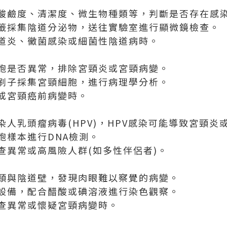
酸鹼度、清潔度、微生物種類等，判斷是否存在感
籤採集陰道分泌物，送往實驗室進行顯微鏡檢查。
道炎、黴菌感染或細菌性陰道病時。
胞是否異常，排除宮頸炎或宮頸病變。
刷子採集宮頸細胞，進行病理學分析。
或宮頸癌前病變時。
人乳頭瘤病毒(HPV)，HPV感染可能導致宮頸炎
胞樣本進行DNA檢測。
查異常或高風險人群(如多性伴侶者)。
頸與陰道壁，發現肉眼難以察覺的病變。
設備，配合醋酸或碘溶液進行染色觀察。
查異常或懷疑宮頸病變時。