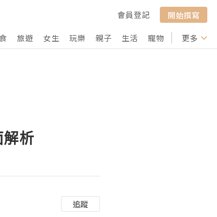
會員登記
開始撰寫
食
旅遊
女生
玩樂
親子
生活
寵物
行山
更多
打卡
面解析
追蹤