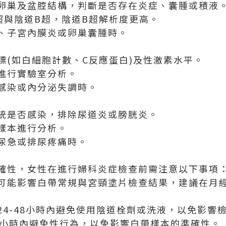
卵巢及盆腔結構，判斷是否存在炎症、囊腫或積液
超與陰道B超，陰道B超解析度更高。
、子宮內膜炎或卵巢囊腫時。
標(如白細胞計數、C反應蛋白)及性激素水平。
進行實驗室分析。
感染或內分泌失調時。
統是否感染，排除尿道炎或膀胱炎。
樣本進行分析。
尿急或排尿疼痛時。
確性，女性在進行婦科炎症檢查前需注意以下事項
可能影響白帶常規與宮頸塗片檢查結果，建議在月經
24-48小時內避免使用陰道栓劑或洗液，以免影響
4小時內避免性行為，以免影響白帶樣本的準確性。