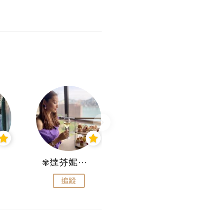
✾達芬妮•愛孩子•愛生活✾
wendysugar享受生活gogogo
追蹤
追蹤