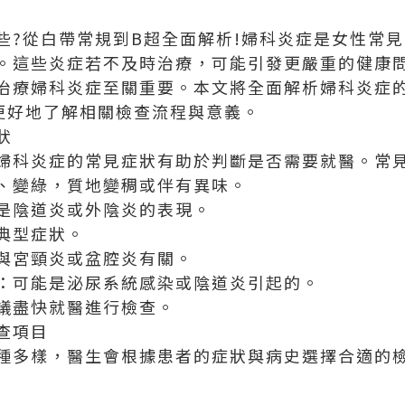
些?從白帶常規到B超全面解析!婦科炎症是女性常
。這些炎症若不及時治療，可能引發更嚴重的健康
治療婦科炎症至關重要。本文將全面解析婦科炎症
更好地了解相關檢查流程與意義。
狀
婦科炎症的常見症狀有助於判斷是否需要就醫。常
、變綠，質地變稠或伴有異味。
是陰道炎或外陰炎的表現。
典型症狀。
與宮頸炎或盆腔炎有關。
：可能是泌尿系統感染或陰道炎引起的。
議盡快就醫進行檢查。
查項目
種多樣，醫生會根據患者的症狀與病史選擇合適的