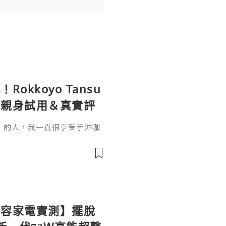
kkoyo Tansu
組親身試用＆真實評
」的人，我一直很享受手沖咖
手沖要準備濾紙、濾杯、分享
空間，每天丟棄濾紙也覺得有
套 「Rokkoyo Tansu 日
直接被它的日系極簡美學燒
百年陶藝工藝，搭配免濾紙的
ife【美容家電實測】擺脫