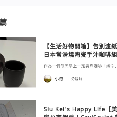
薦
【生活好物開箱】告別濾紙！Ro
日本常滑燒陶瓷手沖咖啡
價
作為一個每天早上一定要靠咖啡「續命
啡過程中的儀式感。不過說實話，傳統
壺、沖泡杯……不僅佔據小戶型的廚房
小奇
11分鐘前
點不環保。最近在 Searching C 上看到這
本常滑燒工藝陶瓷濾網手沖咖啡組」，
到！它標榜採用日本著名的「常滑燒」
多孔陶瓷濾網，
Siu Kei's Happy L