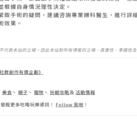
並根據自身情況理性決定。
緊致手術的疑問，建議咨詢專業婦科醫生，進行詳
術效果。
並不代表本站的立場。因此本站對所有博客的立場、真實性、準確性
社群創作有價企劃》
】
丶
美食
丶
親子
丶
寵物
丶
扮靚攻略
及
活動情報
p啦！發掘更多吃喝玩樂資訊！
Follow 我哋
！