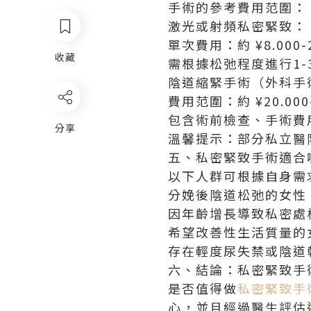
手術的參考費用范圍：
激光或射頻私密緊致：
單次費用：約 ¥8.000-2
收藏
需根據松弛程度進行1-
陰道縮緊手術（外科手
費用范圍：約 ¥20.000-
包含術前檢查、手術費
分享
溫馨提示：部分私立醫
五、私密緊致手術適合
以下人群可根據自身需
分娩後陰道松弛的女性
因年齡增長導致私密處
希望改善性生活質量的
存在輕度尿失禁或陰道
六、結論：私密緊致手
是否值得做
私密緊致手
心，並且經過醫生評估