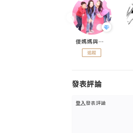
Hahakelly的生活點滴
儍媽媽與兩隻小魔怪之家
追蹤
追蹤
發表評論
登入
發表評論