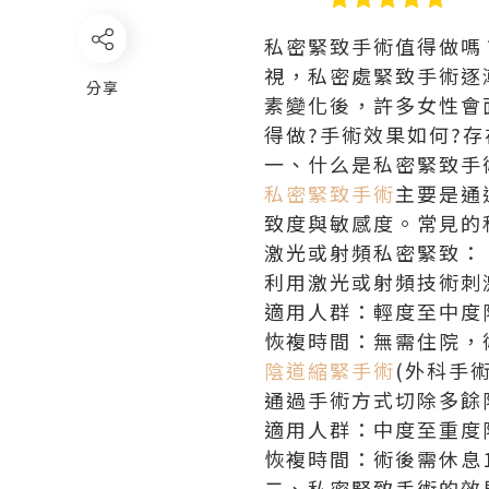
私密緊致手術值得做嗎
視，私密處緊致手術逐
分享
素變化後，許多女性會
得做?手術效果如何?
一、什么是私密緊致手
私密緊致手術
主要是通
致度與敏感度。常見的
激光或射頻私密緊致：
利用激光或射頻技術刺
適用人群：輕度至中度
恢複時間：無需住院，
陰道縮緊手術
(外科手術
通過手術方式切除多餘
適用人群：中度至重度
恢複時間：術後需休息1
二、私密緊致手術的效