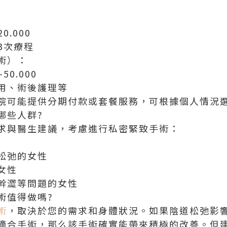
0.000
3次療程
術）：
50.000
用、術後護理等
院可能提供分期付款或套餐服務，可根據個人情況
哪些人群?
求與醫生建議，考慮進行私密緊致手術：
松弛的女性
女性
幹澀等問題的女性
術值得做嗎?
術
，取決於您的需求和身體狀況。如果陰道松弛影
適合手術，那么該手術確實能帶來積極的改善。但