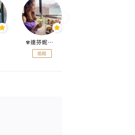
✾達芬妮•愛孩子•愛生活✾
wendysugar享受生活gogogo
追蹤
追蹤