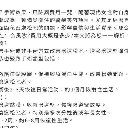
？手術效果、風險與費用一覽！隨著現代女性對自
漸成為一種備受關注的醫學美容項目。尤其是經曆
面臨私密處松弛的問題，影響自信與生活質量。那
存在什么風險?費用大概是多少?本文將為您一一解析
術?
過手術或非手術方式改善陰道松弛、增強陰道壁彈
私密緊致手術類型包括：
激陰道黏膜層，促進膠原蛋白生成，改善松弛問題
陰道松弛者。
術後2-3天恢複日常活動，約1個月恢複性生活。
)：
陰道黏膜，收緊陰道壁，恢複陰道緊致度。
陰道松弛者，特別是多次分娩後或年長女性。
-2周，約6-8周恢複性生活。
果如何?