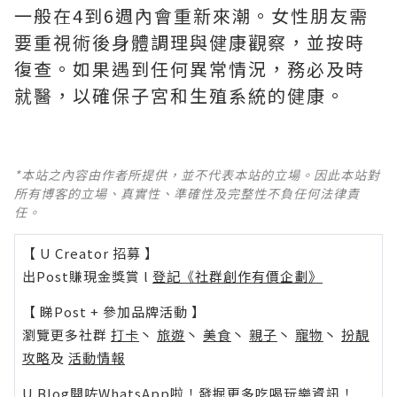
一般在4到6週內會重新來潮。女性朋友需
要重視術後身體調理與健康觀察，並按時
復查。如果遇到任何異常情況，務必及時
就醫，以確保子宮和生殖系統的健康。
*本站之內容由作者所提供，並不代表本站的立場。因此本站對
所有博客的立場、真實性、準確性及完整性不負任何法律責
任。
【 U Creator 招募 】
出Post賺現金獎賞 l
登記《社群創作有價企劃》
【 睇Post + 參加品牌活動 】
瀏覽更多社群
打卡
丶
旅遊
丶
美食
丶
親子
丶
寵物
丶
扮靚
攻略
及
活動情報
U Blog開咗WhatsApp啦！發掘更多吃喝玩樂資訊！