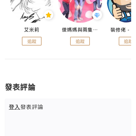
點滴
艾米莉
儍媽媽與兩隻小魔怪之家
追蹤
追蹤
追蹤
發表評論
登入
發表評論