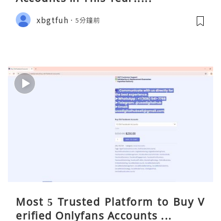
xbgtfuh
5分鐘前
Most 5 Trusted Platform to Buy V
erified Onlyfans Accounts ...