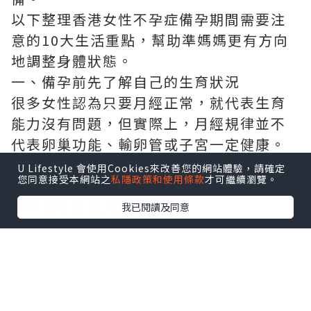
以下整理香港女性不孕症備孕期間需要注
意的10大生活重點，幫助準媽媽更有方向
地調整身體狀態。
一、備孕前先了解自己的生育狀況
很多女性認為只要月經正常，就代表生育
能力沒有問題，但實際上，月經規律並不
代表卵巢功能、輸卵管或子宮一定健康。
如果備孕超過一年仍未懷孕，或女性年齡
U Lifestyle 會使用Cookies來改善您的網站體驗，請確定
您同意接受本網站之
私隱政策和使用條款
才可繼續瀏覽。
超過35歲且備孕半年仍未成功，建議接受
婦科及生育能力評估。
我已閱讀及同意
常見孕前檢查包括：
婦科超聲波檢查，了解子宮及卵巢情況。
AMH檢查，評估卵巢儲備功能。
性激素六項檢查，了解荷爾蒙水平。
排卵監測，確認是否正常排卵。