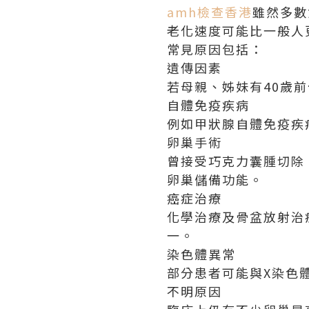
amh檢查香港
雖然多數
老化速度可能比一般人
常見原因包括：
遺傳因素
若母親、姊妹有40歲
自體免疫疾病
例如甲狀腺自體免疫疾
卵巢手術
曾接受巧克力囊腫切除
卵巢儲備功能。
癌症治療
化學治療及骨盆放射治
一。
染色體異常
部分患者可能與X染色
不明原因