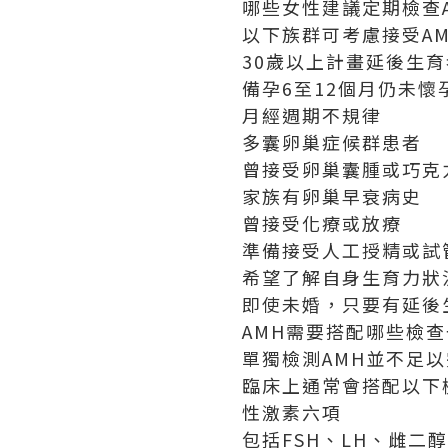
哪些女性建議定期檢查
以下族群可考慮接受A
30歲以上計畫延後生育
備孕6至12個月仍未懷
月經週期不規律
多囊卵巢症候群患者
曾接受卵巢囊腫或巧克
家族有卵巢早衰病史
曾接受化療或放療
準備接受人工授精或試
希望了解自身生育力狀
即使未婚，只要有延後
AMH需要搭配哪些檢
單獨檢測AMH並不足
臨床上通常會搭配以下
性激素六項
包括FSH、LH、雌二