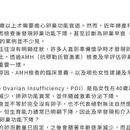
0歲以上才需要擔心卵巢功能衰退。然而，近年婦產
查後發現卵巢功能下降，甚至診斷為卵巢早衰（Prema
POI）的案例並不少見。
往往沒有明顯症狀，許多人直到準備懷孕時才發現
此，透過AMH（抗穆勒氏管激素）檢查及早評估卵
重要一環。
原因、AMH檢查的臨床意義，以及哪些女性建議及
 Ovarian Insufficiency，POI）是指女性
減少，排卵功能異常，並伴隨雌激素分泌下降。
衰並不等於完全沒有卵子，也不代表絕對無法自然
，但生育能力通常已明顯下降，因此及早發現和介
能卵巢功能下降？
的卵泡數量已固定，之後會隨著年齡逐漸減少，而