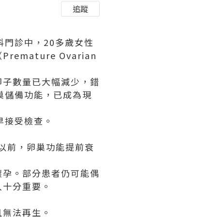
追蹤
科門診中，20多歲女性
ture Ovarian
卵子數量已大幅減少，錯
巢儲備功能，已成為現
早接受檢查。
在40歲以前，卵巢功能提前衰
懷孕。部分患者仍可能偶
入十分重要。
且無法再生。