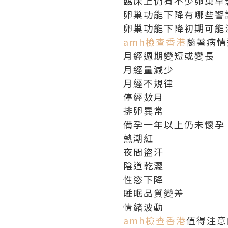
臨床上仍有不少卵巢早
卵巢功能下降有哪些警
卵巢功能下降初期可能
amh檢查香港
隨著病情
月經週期變短或變長
月經量減少
月經不規律
停經數月
排卵異常
備孕一年以上仍未懷孕
熱潮紅
夜間盜汗
陰道乾澀
性慾下降
睡眠品質變差
情緒波動
amh檢查香港
值得注意