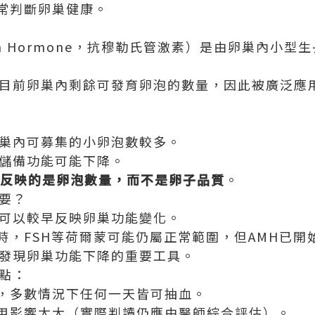
常判斷卵巢健康。
lerian Hormone，抗穆勒氏管激素）是由卵巢內
映目前卵巢內剩餘可發育卵泡的數量，因此被廣泛應
卵巢內可募集的小卵泡數較多。
巢儲備功能可能下降。
H反映的是卵泡數量，而不是卵子品質
。
重要？
於可以較早反映卵巢功能變化。
時，FSH等荷爾蒙可能仍屬正常範圍，但AMH已開
早發現卵巢功能下降的重要工具。
特點：
，多數情況下任何一天皆可抽血。
用影響太大（實際判讀仍應由醫師綜合評估）。