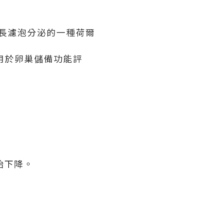
小型生長濾泡分泌的一種荷爾
用於卵巢儲備功能評
始下降。