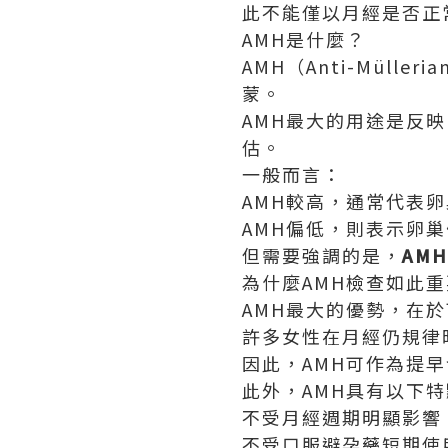
此不能僅以月經是否正
AMH是什麼？
AMH（Anti-Mül
蒙。
AMH最大的用途是反
估。
一般而言：
AMH較高，通常代表
AMH偏低，則表示卵
但需要強調的是，
AM
為什麼AMH檢查如此
AMH最大的優勢，在
許多女性在月經仍規律
因此，AMH可作為提
此外，AMH具有以下
不受月經週期明顯影響
不受口服避孕藥短期使