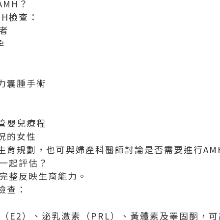
AMH？
MH檢查：
者
孕
力囊腫手術
管嬰兒療程
況的女性
生育規劃，也可與婦產科醫師討論是否需要進行AM
查一起評估？
以完整反映生育能力。
檢查：
醇（E2）、泌乳激素（PRL）、黃體素及睪固酮，