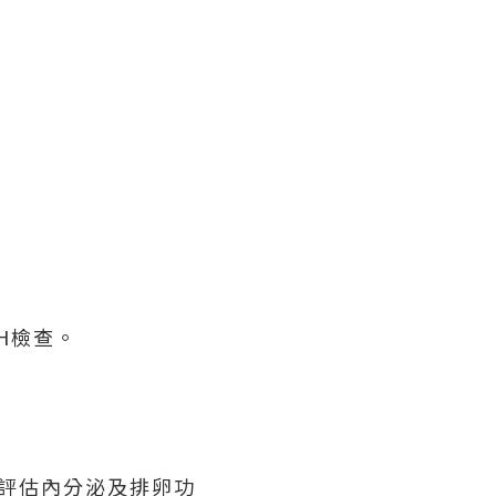
H檢查。
可評估內分泌及排卵功