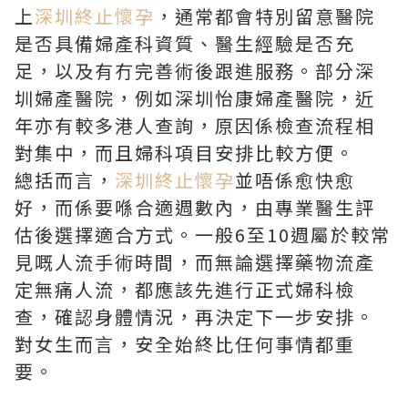
上
深圳終止懷孕
，通常都會特別留意醫院
是否具備婦產科資質、醫生經驗是否充
足，以及有冇完善術後跟進服務。部分深
圳婦產醫院，例如深圳怡康婦產醫院，近
年亦有較多港人查詢，原因係檢查流程相
對集中，而且婦科項目安排比較方便。
總括而言，
深圳終止懷孕
並唔係愈快愈
好，而係要喺合適週數內，由專業醫生評
估後選擇適合方式。一般6至10週屬於較常
見嘅人流手術時間，而無論選擇藥物流產
定無痛人流，都應該先進行正式婦科檢
查，確認身體情況，再決定下一步安排。
對女生而言，安全始終比任何事情都重
要。