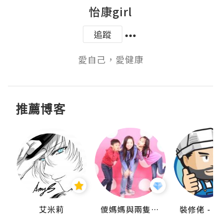
怡康girl
追蹤
愛自己，愛健康
推薦博客
點滴
艾米莉
儍媽媽與兩隻小魔怪之家