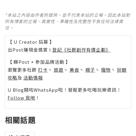
*本站之內容由作者所提供，並不代表本站的立場。因此本站對
所有博客的立場、真實性、準確性及完整性不負任何法律責
任。
【 U Creator 招募 】
出Post賺現金獎賞 l
登記《社群創作有價企劃》
【 睇Post + 參加品牌活動 】
瀏覽更多社群
打卡
丶
旅遊
丶
美食
丶
親子
丶
寵物
丶
扮靚
攻略
及
活動情報
U Blog開咗WhatsApp啦！發掘更多吃喝玩樂資訊！
Follow 我哋
！
相關話題