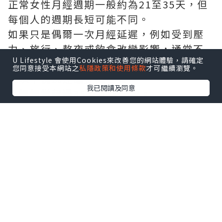
正常女性月經週期一般約為21至35天，但
每個人的週期長短可能不同。
如果只是偶爾一次月經延遲，例如受到壓
力、旅行、熬夜或飲食改變影響，通常不
U Lifestyle 會使用Cookies來改善您的網站體驗，請確定
代表嚴重問題。
您同意接受本網站之
私隱政策和使用條款
才可繼續瀏覽。
但以下情況建議提高警覺：
我已閱讀及同意
月經經常超過35天才來一次。
月經週期忽長忽短，沒有規律。
連續兩至三個月沒有月經。
月經量明顯減少或突然增加。
備孕期間長期無法掌握排卵時間。
月經不來同時伴隨腹痛、異常出血、乳房
分泌物、潮熱或陰道乾澀等症狀。
如果出現以上情況，建議接受婦科評估，
找出月經失調背後原因。