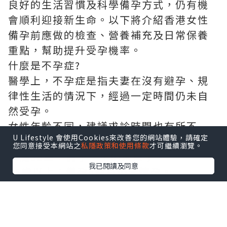
良好的生活習慣及科學備孕方式，仍有機
會順利迎接新生命。以下將介紹香港女性
備孕前應做的檢查、營養補充及日常保養
重點，幫助提升受孕機率。
什麼是不孕症?
醫學上，不孕症是指夫妻在沒有避孕、規
律性生活的情況下，經過一定時間仍未自
然受孕。
女性年齡不同，建議求診時間也有所不
U Lifestyle 會使用Cookies來改善您的網站體驗，請確定
同：
您同意接受本網站之
私隱政策和使用條款
才可繼續瀏覽。
未滿35歲：備孕一年仍未懷孕。
我已閱讀及同意
35歲以上：備孕6個月仍未懷孕。
40歲以上或有月經異常、子宮內膜異位
症、多囊卵巢症候群、反覆流產等情況，
建議盡早接受生育能力評估，不必等待半