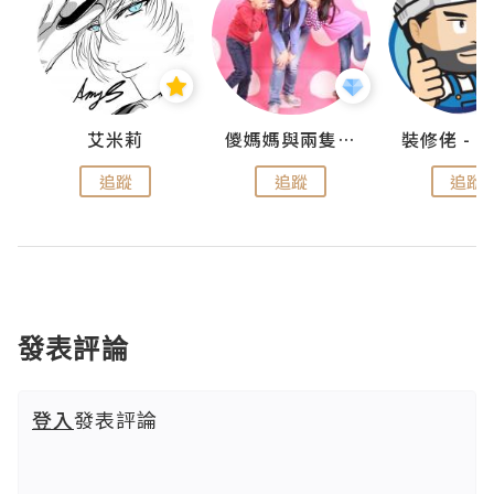
點滴
艾米莉
儍媽媽與兩隻小魔怪之家
追蹤
追蹤
追蹤
發表評論
登入
發表評論