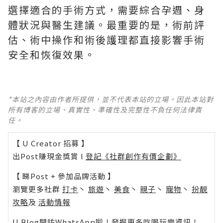
選擇適合的手術方式，需要綜合孕週、身
體狀況與醫生建議。最重要的是，術前評
估、術中操作和術後護理都直接影響手術
安全和恢復效果。
*本站之內容由作者所提供，並不代表本站的立場。因此本站對
所有博客的立場、真實性、準確性及完整性不負任何法律責
任。
【 U Creator 招募 】
出Post賺現金獎賞 l
登記《社群創作有價企劃》
【 睇Post + 參加品牌活動 】
瀏覽更多社群
打卡
丶
旅遊
丶
美食
丶
親子
丶
寵物
丶
扮靚
攻略
及
活動情報
U Blog開咗WhatsApp啦！發掘更多吃喝玩樂資訊！