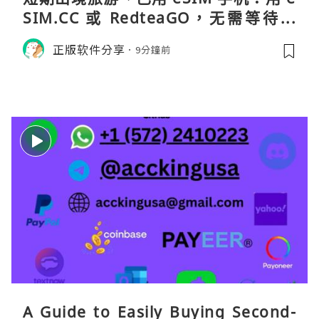
SIM.CC 或 RedteaGO，无需等待收
货。需要“当地号码 + 通话短信”（如
正版软件分享
9分鐘前
打车、外卖、客户联络）：优先 Redt
eaGO（明确提供通话短信套餐）。长
A Guide to Easily Buying Second-