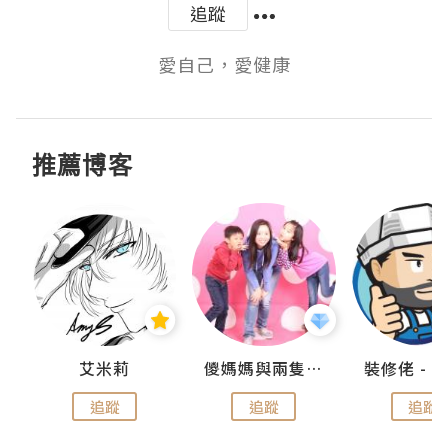
追蹤
愛自己，愛健康
推薦博客
點滴
艾米莉
儍媽媽與兩隻小魔怪之家
追蹤
追蹤
追蹤