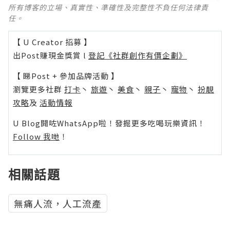
所有博客的立場、真實性、準確性及完整性不負任何法律責
任。
【 U Creator 招募 】
出Post賺現金獎賞 l
登記《社群創作有價企劃》
【 睇Post + 參加品牌活動 】
瀏覽更多社群
打卡
丶
旅遊
丶
美食
丶
親子
丶
寵物
丶
扮靚
攻略
及
活動情報
U Blog開咗WhatsApp啦！發掘更多吃喝玩樂資訊！
Follow 我哋
！
相關話題
無痛人流，人工流產