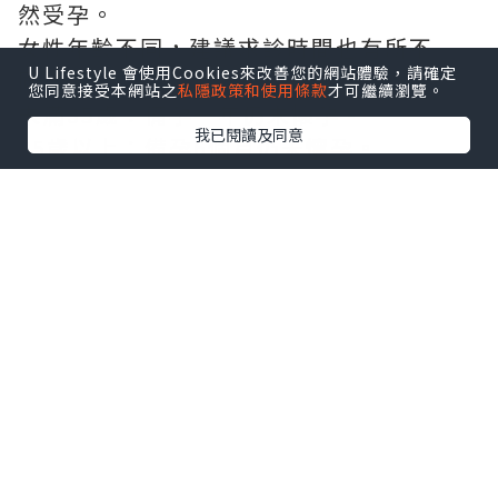
然受孕。
女性年齡不同，建議求診時間也有所不
U Lifestyle 會使用Cookies來改善您的網站體驗，請確定
同：
您同意接受本網站之
私隱政策和使用條款
才可繼續瀏覽。
未滿35歲：備孕一年仍未懷孕。
我已閱讀及同意
35歲以上：備孕6個月仍未懷孕。
40歲以上或有月經異常、子宮內膜異位
症、多囊卵巢症候群、反覆流產等情況，
建議盡早接受生育能力評估，不必等待半
年或一年。
備孕前應接受哪些檢查?
孕前檢查能幫助醫師了解夫妻雙方的生育
能力，及早找出可能影響懷孕的原因。
女性常見檢查包括：
婦科超聲波檢查，評估子宮及卵巢健康，
了解是否有子宮肌瘤、子宮腺肌症、卵巢