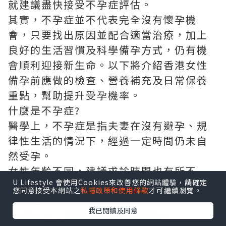
就建議盡快接受不孕症評估。
其實，不孕症並不代表完全沒有懷孕機
會，只要找出原因並配合適當治療，加上
良好的生活習慣及科學備孕方式，仍有機
會順利迎接新生命。以下將介紹香港女性
備孕前應做的檢查、營養補充及日常保養
重點，幫助提升受孕機率。
什麼是不孕症?
醫學上，不孕症是指夫妻在沒有避孕、規
律性生活的情況下，經過一定時間仍未自
然受孕。
女性年齡不同，建議求診時間也有所不
U Lifestyle 會使用Cookies來改善您的網站體驗，請確定
同：
您同意接受本網站之
私隱政策和使用條款
才可繼續瀏覽。
未滿35歲：備孕一年仍未懷孕。
我已閱讀及同意
35歲以上：備孕6個月仍未懷孕。