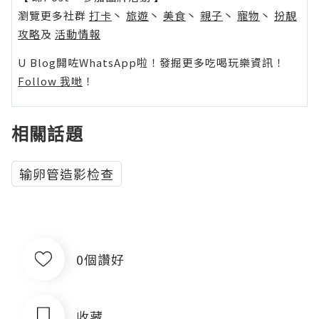
瀏覽更多社群
打卡
丶
旅遊
丶
美食
丶
親子
丶
寵物
丶
扮靚
攻略
及
活動情報
U Blog開咗WhatsApp啦！發掘更多吃喝玩樂資訊！
Follow 我哋
！
相關話題
输卵管造影检查
0個讚好
收藏