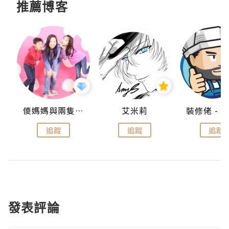
推薦博客
點滴
儍媽媽與兩隻小魔怪之家
艾米莉
追蹤
追蹤
追蹤
發表評論