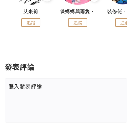
點滴
艾米莉
儍媽媽與兩隻小魔怪之家
追蹤
追蹤
追蹤
發表評論
登入
發表評論