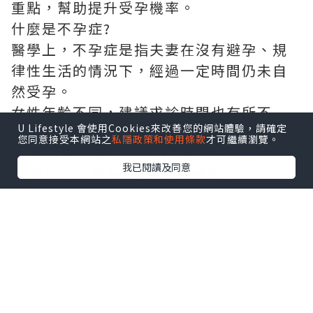
重點，幫助提升受孕機率。
什麼是不孕症?
醫學上，不孕症是指夫妻在沒有避孕、規
律性生活的情況下，經過一定時間仍未自
然受孕。
女性年齡不同，建議求診時間也有所不
U Lifestyle 會使用Cookies來改善您的網站體驗，請確定
同：
您同意接受本網站之
私隱政策和使用條款
才可繼續瀏覽。
未滿35歲：備孕一年仍未懷孕。
我已閱讀及同意
35歲以上：備孕6個月仍未懷孕。
40歲以上或有月經異常、子宮內膜異位
症、多囊卵巢症候群、反覆流產等情況，
建議盡早接受生育能力評估，不必等待半
年或一年。
備孕前應接受哪些檢查?
孕前檢查能幫助醫師了解夫妻雙方的生育