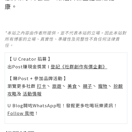
康。
*本站之內容由作者所提供，並不代表本站的立場。因此本站對
所有博客的立場、真實性、準確性及完整性不負任何法律責
任。
【 U Creator 招募 】
出Post賺現金獎賞 l
登記《社群創作有價企劃》
【 睇Post + 參加品牌活動 】
瀏覽更多社群
打卡
丶
旅遊
丶
美食
丶
親子
丶
寵物
丶
扮靚
攻略
及
活動情報
U Blog開咗WhatsApp啦！發掘更多吃喝玩樂資訊！
Follow 我哋
！