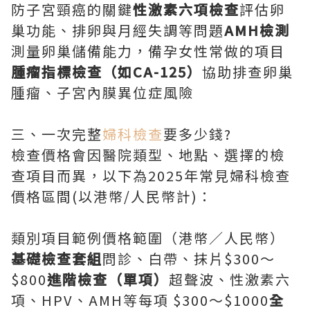
防子宮頸癌的關鍵
性激素六項檢查
評估卵
巢功能、排卵與月經失調等問題
AMH檢測
測量卵巢儲備能力，備孕女性常做的項目
腫瘤指標檢查（如CA-125）
協助排查卵巢
腫瘤、子宮內膜異位症風險
三、一次完整
婦科檢查
要多少錢?
檢查價格會因醫院類型、地點、選擇的檢
查項目而異，以下為2025年常見婦科檢查
價格區間(以港幣/人民幣計)：
類別項目範例價格範圍（港幣／人民幣）
基礎檢查套組
問診、白帶、抹片$300～
$800
進階檢查（單項）
超聲波、性激素六
項、HPV、AMH等每項 $300～$1000
全