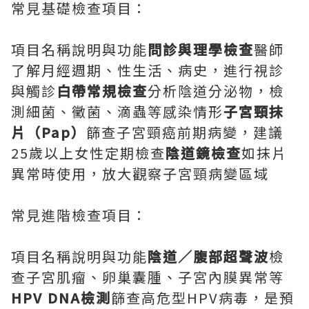
常見基礎檢查項目：
項目名稱說明與功能
問診與理學檢查
醫師
了解月經週期、性生活、病史，進行視診
與觸診
白帶常規檢查
分析陰道分泌物，檢
測細菌、黴菌、滴蟲等感染情形
子宮頸抹
片（Pap）
篩查子宮頸癌前期病變，建議
25歲以上女性定期檢查
陰道鏡檢查
如抹片
異常時使用，放大觀察子宮頸病變區域
常見進階檢查項目：
項目名稱說明與功能
陰道／腹部超聲波
檢
查子宮肌瘤、卵巢囊腫、子宮內膜異常等
HPV DNA檢測
篩查高危型HPV病毒，是預