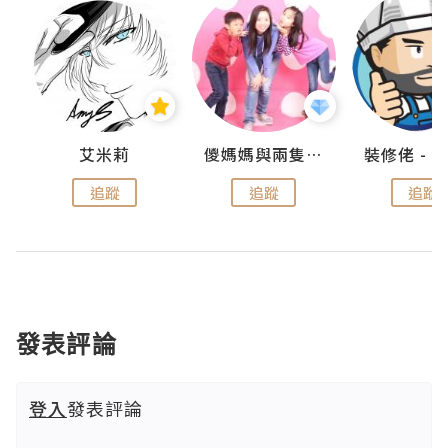
點滴
艾米莉
儍媽媽與兩隻小魔怪之家
追蹤
追蹤
追蹤
發表評論
登入
發表評論