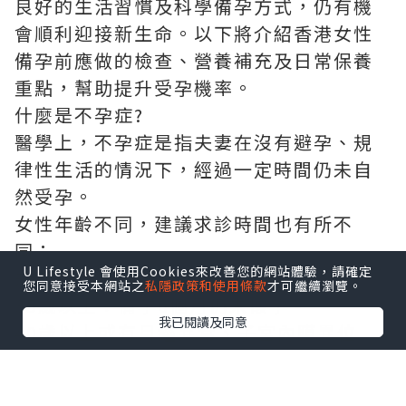
良好的生活習慣及科學備孕方式，仍有機
會順利迎接新生命。以下將介紹香港女性
備孕前應做的檢查、營養補充及日常保養
重點，幫助提升受孕機率。
什麼是不孕症?
醫學上，不孕症是指夫妻在沒有避孕、規
律性生活的情況下，經過一定時間仍未自
然受孕。
女性年齡不同，建議求診時間也有所不
同：
U Lifestyle 會使用Cookies來改善您的網站體驗，請確定
未滿35歲：備孕一年仍未懷孕。
您同意接受本網站之
私隱政策和使用條款
才可繼續瀏覽。
35歲以上：備孕6個月仍未懷孕。
我已閱讀及同意
40歲以上或有月經異常、子宮內膜異位
症、多囊卵巢症候群、反覆流產等情況，
建議盡早接受生育能力評估，不必等待半