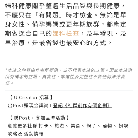
婦科健康關乎整體生活品質與長期健康，
不應只在「有問題」時才檢查。無論是單
身女性、備孕媽媽或更年期族群，都應定
期做適合自己的
婦科檢查
，及早發現、及
早治療，是最省錢也最安心的方式。
*本站之內容由作者所提供，並不代表本站的立場。因此本站對
所有博客的立場、真實性、準確性及完整性不負任何法律責
任。
【 U Creator 招募 】
出Post賺現金獎賞 l
登記《社群創作有價企劃》
【 睇Post + 參加品牌活動 】
瀏覽更多社群
打卡
丶
旅遊
丶
美食
丶
親子
丶
寵物
丶
扮靚
攻略
及
活動情報