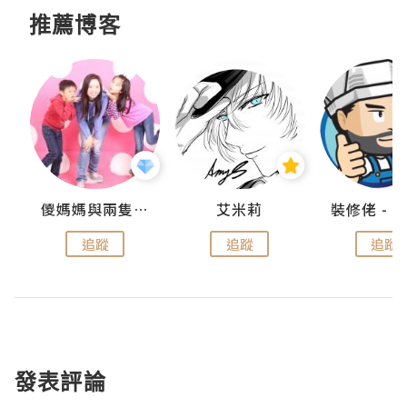
推薦博客
點滴
儍媽媽與兩隻小魔怪之家
艾米莉
追蹤
追蹤
追蹤
發表評論