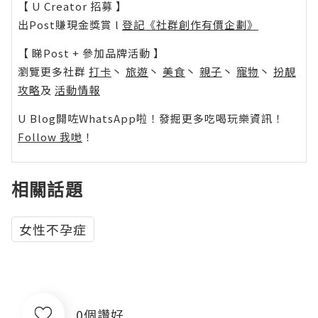
【 U Creator 招募 】
出Post賺現金獎賞 l
登記《社群創作有價企劃》
【 睇Post + 參加品牌活動 】
瀏覽更多社群
打卡
丶
旅遊
丶
美食
丶
親子
丶
寵物
丶
扮靚
攻略
及
活動情報
U Blog開咗WhatsApp啦！發掘更多吃喝玩樂資訊！
Follow 我哋
！
相關話題
女性不孕症
0個讚好