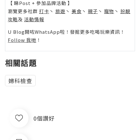
【 睇Post + 參加品牌活動 】
瀏覽更多社群
打卡
丶
旅遊
丶
美食
丶
親子
丶
寵物
丶
扮靚
攻略
及
活動情報
U Blog開咗WhatsApp啦！發掘更多吃喝玩樂資訊！
Follow 我哋
！
相關話題
婦科檢查
0個讚好