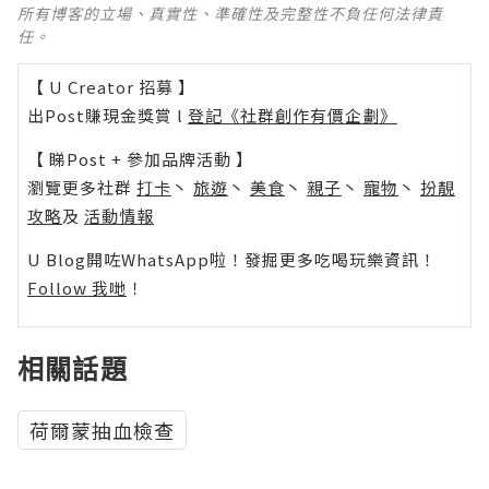
所有博客的立場、真實性、準確性及完整性不負任何法律責
任。
【 U Creator 招募 】
出Post賺現金獎賞 l
登記《社群創作有價企劃》
【 睇Post + 參加品牌活動 】
瀏覽更多社群
打卡
丶
旅遊
丶
美食
丶
親子
丶
寵物
丶
扮靚
攻略
及
活動情報
U Blog開咗WhatsApp啦！發掘更多吃喝玩樂資訊！
Follow 我哋
！
相關話題
荷爾蒙抽血檢查