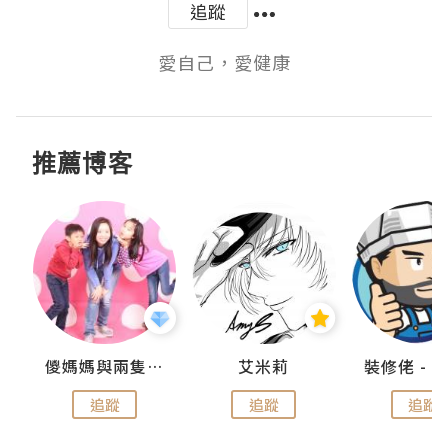
追蹤
愛自己，愛健康
推薦博客
點滴
儍媽媽與兩隻小魔怪之家
艾米莉
追蹤
追蹤
追蹤