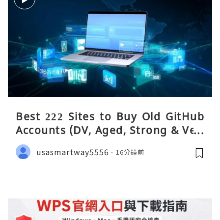
Best 222 Sites to Buy Old GitHub
Accounts (DV, Aged, Strong & Veri
fied)
usasmartway5556
16分鐘前