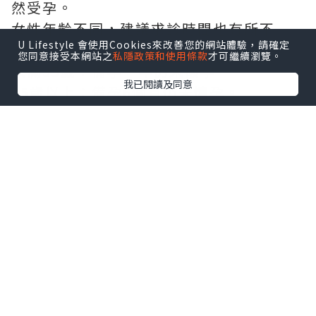
然受孕。
女性年齡不同，建議求診時間也有所不
U Lifestyle 會使用Cookies來改善您的網站體驗，請確定
同：
您同意接受本網站之
私隱政策和使用條款
才可繼續瀏覽。
未滿35歲：備孕一年仍未懷孕。
我已閱讀及同意
35歲以上：備孕6個月仍未懷孕。
40歲以上或有月經異常、子宮內膜異位
症、多囊卵巢症候群、反覆流產等情況，
建議盡早接受生育能力評估，不必等待半
年或一年。
備孕前應接受哪些檢查?
孕前檢查能幫助醫師了解夫妻雙方的生育
能力，及早找出可能影響懷孕的原因。
女性常見檢查包括：
婦科超聲波檢查，評估子宮及卵巢健康，
了解是否有子宮肌瘤、子宮腺肌症、卵巢