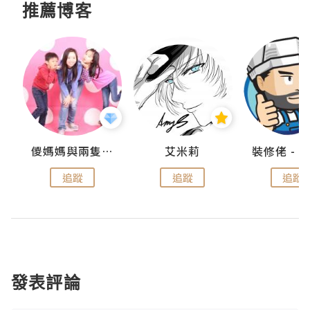
推薦博客
點滴
儍媽媽與兩隻小魔怪之家
艾米莉
追蹤
追蹤
追蹤
發表評論