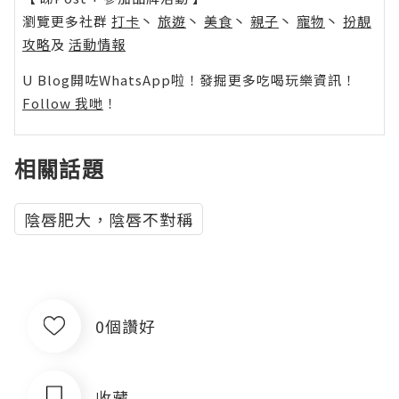
瀏覽更多社群
打卡
丶
旅遊
丶
美食
丶
親子
丶
寵物
丶
扮靚
攻略
及
活動情報
U Blog開咗WhatsApp啦！發掘更多吃喝玩樂資訊！
Follow 我哋
！
相關話題
陰唇肥大，陰唇不對稱
0個讚好
收藏