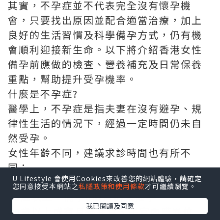
其實，不孕症並不代表完全沒有懷孕機
會，只要找出原因並配合適當治療，加上
良好的生活習慣及科學備孕方式，仍有機
會順利迎接新生命。以下將介紹香港女性
備孕前應做的檢查、營養補充及日常保養
重點，幫助提升受孕機率。
什麼是不孕症?
醫學上，不孕症是指夫妻在沒有避孕、規
律性生活的情況下，經過一定時間仍未自
然受孕。
女性年齡不同，建議求診時間也有所不
同：
U Lifestyle 會使用Cookies來改善您的網站體驗，請確定
未滿35歲：備孕一年仍未懷孕。
您同意接受本網站之
私隱政策和使用條款
才可繼續瀏覽。
35歲以上：備孕6個月仍未懷孕。
我已閱讀及同意
40歲以上或有月經異常、子宮內膜異位