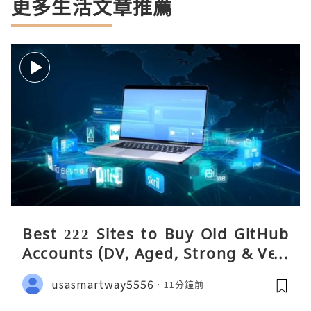
更多生活文章推薦
Best 222 Sites to Buy Old GitHub
Accounts (DV, Aged, Strong & Veri
fied)
usasmartway5556
11分鐘前