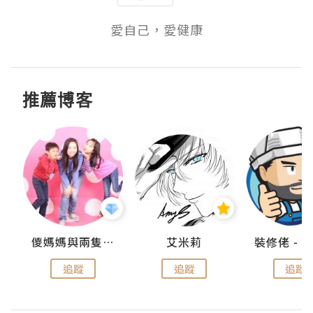
愛自己，愛健康
推薦博客
點滴
儍媽媽與兩隻小魔怪之家
艾米莉
追蹤
追蹤
追蹤