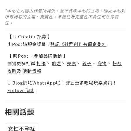
*本站之內容由作者所提供，並不代表本站的立場。因此本站對
所有博客的立場、真實性、準確性及完整性不負任何法律責
任。
【 U Creator 招募 】
出Post賺現金獎賞 l
登記《社群創作有價企劃》
【 睇Post + 參加品牌活動 】
瀏覽更多社群
打卡
丶
旅遊
丶
美食
丶
親子
丶
寵物
丶
扮靚
攻略
及
活動情報
U Blog開咗WhatsApp啦！發掘更多吃喝玩樂資訊！
Follow 我哋
！
相關話題
女性不孕症