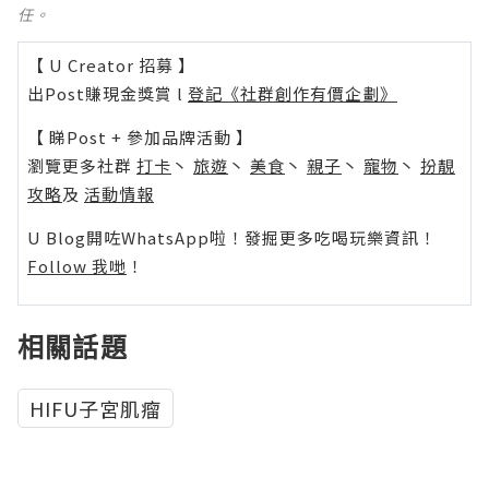
任。
【 U Creator 招募 】
出Post賺現金獎賞 l
登記《社群創作有價企劃》
【 睇Post + 參加品牌活動 】
瀏覽更多社群
打卡
丶
旅遊
丶
美食
丶
親子
丶
寵物
丶
扮靚
攻略
及
活動情報
U Blog開咗WhatsApp啦！發掘更多吃喝玩樂資訊！
Follow 我哋
！
相關話題
HIFU子宮肌瘤