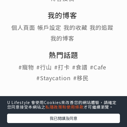
我的博客
個人頁面
帳戶設定
我的收藏
我的追蹤
我的博客
熱門話題
#寵物
#行山
#打卡
#食譜
#Cafe
#Staycation
#移民
U Lifestyle 會使用Cookies來改善您的網站體驗，請確定
U Lifestyle
|
Travel
|
HK
|
Beauty
|
Food
|
Blog
|
您同意接受本網站之
私隱政策和使用條款
才可繼續瀏覽。
e-zone
我已閱讀及同意
關於我們 |
免責聲明 |
使用條款 |
私隱政策 |
招聘人才 |