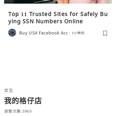
Top 11 Trusted Sites for Safely Bu
ying SSN Numbers Online
Buy USA Facebook Acc
3小時前
女生
我的格仔店
瀏覽次數:3969