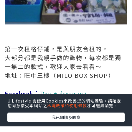
第一次租格仔鋪，是與朋友合租的，
大部分都是我親手做的飾物，每次都是獨
一無二的款式，歡迎大家去看看～
地址：旺中三樓（MILO BOX SHOP）
Facebook
：
Day + dreaming
U Lifestyle 會使用Cookies來改善您的網站體驗，請確定
Instagram
:
Dayxdreaming2016
您同意接受本網站之
私隱政策和使用條款
才可繼續瀏覽。
我已閱讀及同意
#DIY #手作