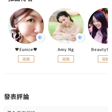
h 夏沫
♥Eunice♥
Amy Ng
追蹤
追蹤
追蹤
發表評論