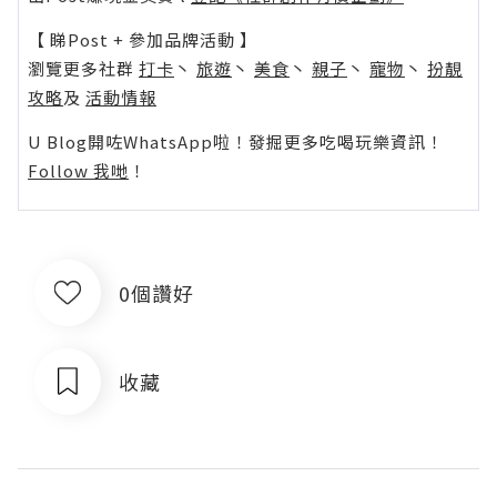
【 睇Post + 參加品牌活動 】
瀏覽更多社群
打卡
丶
旅遊
丶
美食
丶
親子
丶
寵物
丶
扮靚
攻略
及
活動情報
U Blog開咗WhatsApp啦！發掘更多吃喝玩樂資訊！
Follow 我哋
！
0個讚好
收藏