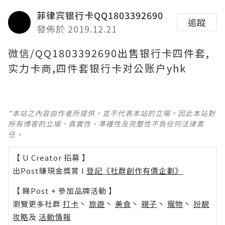
菲律宾银行卡QQ1803392690
追蹤
發佈於 2019.12.21
微信/QQ1803392690出售银行卡四件套,
实力卡商,四件套银行卡对公账户yhk
*本站之內容由作者所提供，並不代表本站的立場。因此本站對
所有博客的立場、真實性、準確性及完整性不負任何法律責
任。
【 U Creator 招募 】
出Post賺現金獎賞 l
登記《社群創作有價企劃》
【 睇Post + 參加品牌活動 】
瀏覽更多社群
打卡
丶
旅遊
丶
美食
丶
親子
丶
寵物
丶
扮靚
攻略
及
活動情報