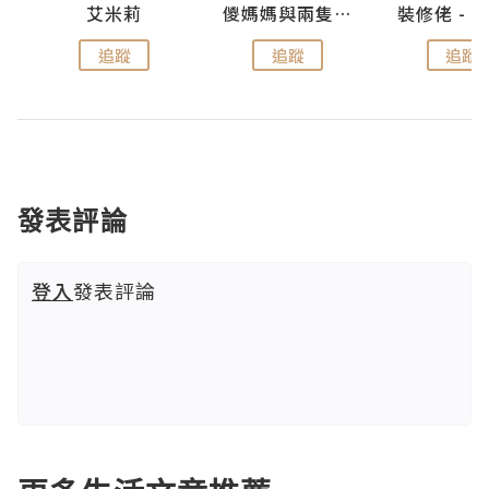
點滴
艾米莉
儍媽媽與兩隻小魔怪之家
追蹤
追蹤
追蹤
發表評論
登入
發表評論