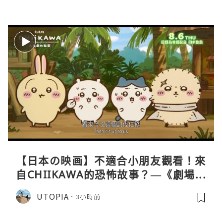
【日本の映画】不適合小朋友觀看！來
自CHIIKAWA的恐怖故事？—《劇場版
CHIIKAWA 人魚島的秘密》
UTOPIA
3小時前