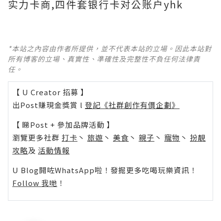
实力卡商,四件套银行卡对公账户yhk
*本站之內容由作者所提供，並不代表本站的立場。因此本站對
所有博客的立場、真實性、準確性及完整性不負任何法律責
任。
【 U Creator 招募 】
出Post賺現金獎賞 l
登記《社群創作有價企劃》
【 睇Post + 參加品牌活動 】
瀏覽更多社群
打卡
丶
旅遊
丶
美食
丶
親子
丶
寵物
丶
扮靚
攻略
及
活動情報
U Blog開咗WhatsApp啦！發掘更多吃喝玩樂資訊！
Follow 我哋
！