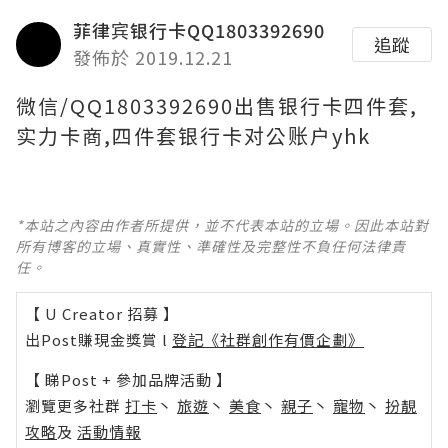
菲律宾银行卡QQ1803392690
追蹤
發佈於 2019.12.21
微信/QQ1803392690出售银行卡四件套,
实力卡商,四件套银行卡对公账户yhk
*本站之內容由作者所提供，並不代表本站的立場。因此本站對
所有博客的立場、真實性、準確性及完整性不負任何法律責
任。
【 U Creator 招募 】
出Post賺現金獎賞 l
登記《社群創作有價企劃》
【 睇Post + 參加品牌活動 】
瀏覽更多社群
打卡
丶
旅遊
丶
美食
丶
親子
丶
寵物
丶
扮靚
攻略
及
活動情報