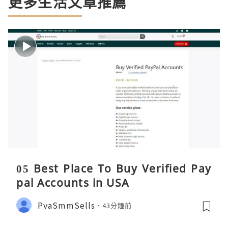
更多生活文章推薦
05 Best Place To Buy Verified Pay
pal Accounts in USA
PvaSmmSells
43分鐘前