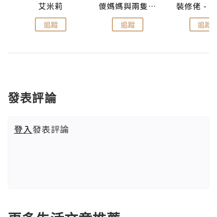
點滴
艾米莉
儍媽媽與兩隻小魔怪之家
追蹤
追蹤
追蹤
發表評論
登入
發表評論