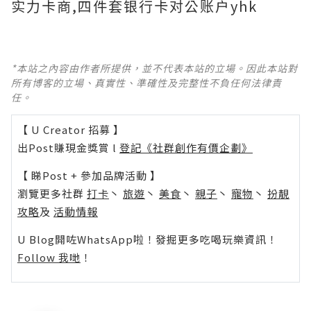
实力卡商,四件套银行卡对公账户yhk
*本站之內容由作者所提供，並不代表本站的立場。因此本站對
所有博客的立場、真實性、準確性及完整性不負任何法律責
任。
【 U Creator 招募 】
出Post賺現金獎賞 l
登記《社群創作有價企劃》
【 睇Post + 參加品牌活動 】
瀏覽更多社群
打卡
丶
旅遊
丶
美食
丶
親子
丶
寵物
丶
扮靚
攻略
及
活動情報
U Blog開咗WhatsApp啦！發掘更多吃喝玩樂資訊！
Follow 我哋
！