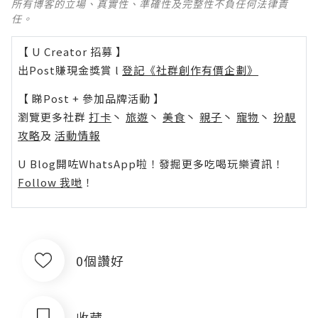
所有博客的立場、真實性、準確性及完整性不負任何法律責
任。
【 U Creator 招募 】
出Post賺現金獎賞 l
登記《社群創作有價企劃》
【 睇Post + 參加品牌活動 】
瀏覽更多社群
打卡
丶
旅遊
丶
美食
丶
親子
丶
寵物
丶
扮靚
攻略
及
活動情報
U Blog開咗WhatsApp啦！發掘更多吃喝玩樂資訊！
Follow 我哋
！
0個讚好
收藏