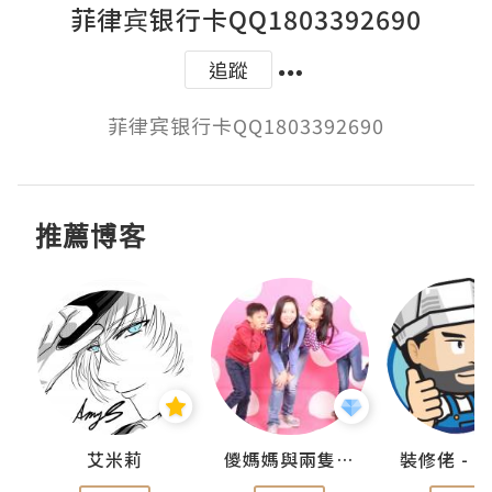
菲律宾银行卡QQ1803392690
追蹤
菲律宾银行卡QQ1803392690
推薦博客
點滴
艾米莉
儍媽媽與兩隻小魔怪之家