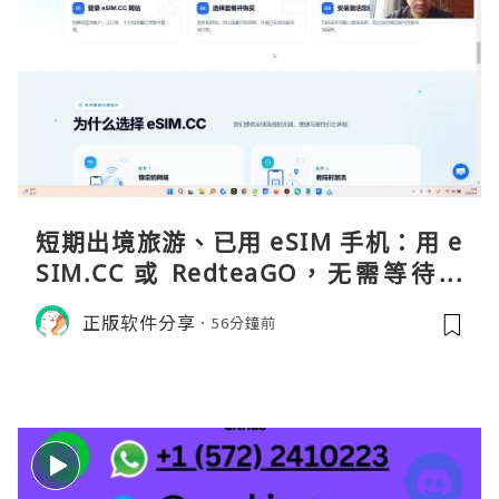
短期出境旅游、已用 eSIM 手机：用 e
SIM.CC 或 RedteaGO，无需等待收
货。需要“当地号码 + 通话短信”（如
正版软件分享
56分鐘前
打车、外卖、客户联络）：优先 Redt
eaGO（明确提供通话短信套餐）。长