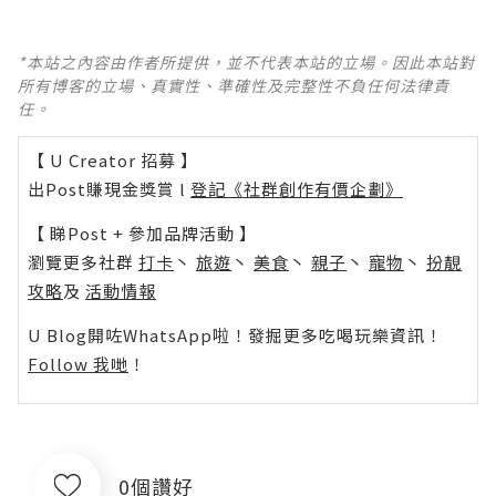
*本站之內容由作者所提供，並不代表本站的立場。因此本站對
所有博客的立場、真實性、準確性及完整性不負任何法律責
任。
【 U Creator 招募 】
出Post賺現金獎賞 l
登記《社群創作有價企劃》
【 睇Post + 參加品牌活動 】
瀏覽更多社群
打卡
丶
旅遊
丶
美食
丶
親子
丶
寵物
丶
扮靚
攻略
及
活動情報
U Blog開咗WhatsApp啦！發掘更多吃喝玩樂資訊！
Follow 我哋
！
0個讚好