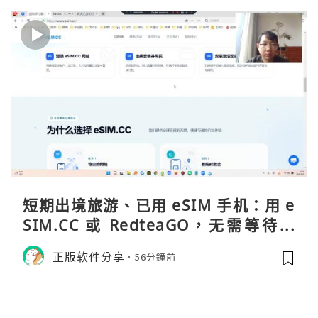
短期出境旅游、已用 eSIM 手机：用 e
SIM.CC 或 RedteaGO，无需等待收
货。需要“当地号码 + 通话短信”（如
正版软件分享
56分鐘前
打车、外卖、客户联络）：优先 Redt
eaGO（明确提供通话短信套餐）。长