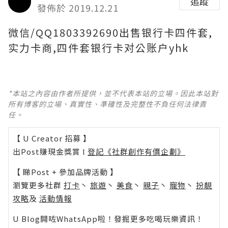
追蹤
發佈於 2019.12.21
微信/QQ1803392690出售银行卡四件套,
实力卡商,四件套银行卡对公账户yhk
*本站之內容由作者所提供，並不代表本站的立場。因此本站對
所有博客的立場、真實性、準確性及完整性不負任何法律責
任。
【 U Creator 招募 】
出Post賺現金獎賞 l
登記《社群創作有價企劃》
【 睇Post + 參加品牌活動 】
瀏覽更多社群
打卡
丶
旅遊
丶
美食
丶
親子
丶
寵物
丶
扮靚
攻略
及
活動情報
U Blog開咗WhatsApp啦！發掘更多吃喝玩樂資訊！