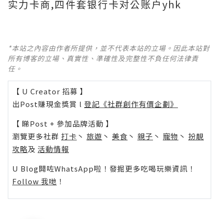
实力卡商,四件套银行卡对公账户yhk
*本站之內容由作者所提供，並不代表本站的立場。因此本站對
所有博客的立場、真實性、準確性及完整性不負任何法律責
任。
【 U Creator 招募 】
出Post賺現金獎賞 l
登記《社群創作有價企劃》
【 睇Post + 參加品牌活動 】
瀏覽更多社群
打卡
丶
旅遊
丶
美食
丶
親子
丶
寵物
丶
扮靚
攻略
及
活動情報
U Blog開咗WhatsApp啦！發掘更多吃喝玩樂資訊！
Follow 我哋
！