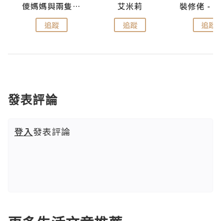
點滴
儍媽媽與兩隻小魔怪之家
艾米莉
追蹤
追蹤
追蹤
發表評論
登入
發表評論