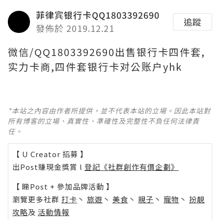
菲律宾银行卡QQ1803392690
追蹤
發佈於 2019.12.21
微信/QQ1803392690出售银行卡四件套,
实力卡商,四件套银行卡对公账户yhk
*本站之內容由作者所提供，並不代表本站的立場。因此本站對
所有博客的立場、真實性、準確性及完整性不負任何法律責
任。
【 U Creator 招募 】
出Post賺現金獎賞 l
登記《社群創作有價企劃》
【 睇Post + 參加品牌活動 】
瀏覽更多社群
打卡
丶
旅遊
丶
美食
丶
親子
丶
寵物
丶
扮靚
攻略
及
活動情報