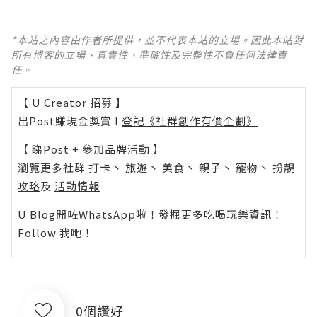
*本站之內容由作者所提供，並不代表本站的立場。因此本站對
所有博客的立場、真實性、準確性及完整性不負任何法律責
任。
【 U Creator 招募 】
出Post賺現金獎賞 l
登記《社群創作有價企劃》
【 睇Post + 參加品牌活動 】
瀏覽更多社群
打卡
丶
旅遊
丶
美食
丶
親子
丶
寵物
丶
扮靚
攻略
及
活動情報
U Blog開咗WhatsApp啦！發掘更多吃喝玩樂資訊！
Follow 我哋
！
0個讚好