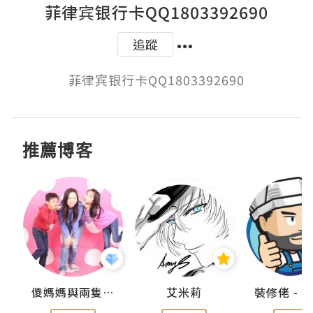
菲律宾银行卡QQ1803392690
追蹤
菲律宾银行卡QQ1803392690
推薦博客
點滴
儍媽媽與兩隻小魔怪之家
艾米莉