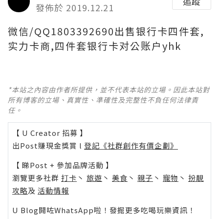
追蹤
發佈於 2019.12.21
微信/QQ1803392690出售银行卡四件套,
实力卡商,四件套银行卡对公账户yhk
*本站之內容由作者所提供，並不代表本站的立場。因此本站對
所有博客的立場、真實性、準確性及完整性不負任何法律責
任。
【 U Creator 招募 】
出Post賺現金獎賞 l
登記《社群創作有價企劃》
【 睇Post + 參加品牌活動 】
瀏覽更多社群
打卡
丶
旅遊
丶
美食
丶
親子
丶
寵物
丶
扮靚
攻略
及
活動情報
U Blog開咗WhatsApp啦！發掘更多吃喝玩樂資訊！