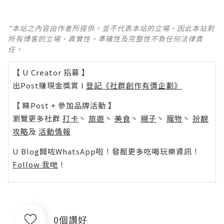
*本站之內容由作者所提供，並不代表本站的立場。因此本站對
所有博客的立場、真實性、準確性及完整性不負任何法律責
任。
【 U Creator 招募 】
出Post賺現金獎賞 l
登記《社群創作有價企劃》
【 睇Post + 參加品牌活動 】
瀏覽更多社群
打卡
丶
旅遊
丶
美食
丶
親子
丶
寵物
丶
扮靚
攻略
及
活動情報
U Blog開咗WhatsApp啦！發掘更多吃喝玩樂資訊！
Follow 我哋
！
0個讚好