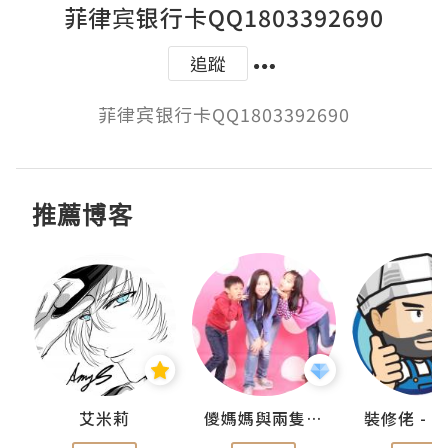
菲律宾银行卡QQ1803392690
追蹤
菲律宾银行卡QQ1803392690
推薦博客
點滴
艾米莉
儍媽媽與兩隻小魔怪之家