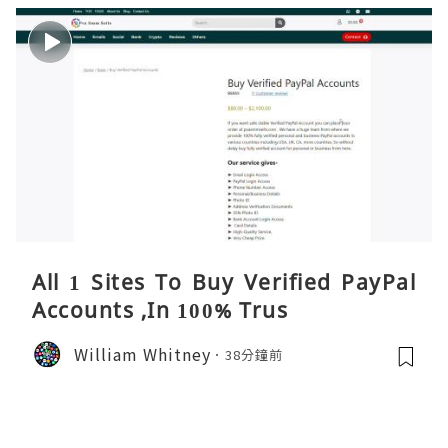
All 1 Sites To Buy Verified PayPal
Accounts ,In 100% Trus
William Whitney
38分鐘前