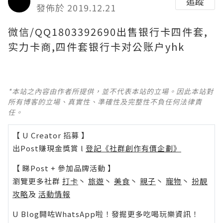
追蹤
發佈於 2019.12.21
微信/QQ1803392690出售银行卡四件套,
实力卡商,四件套银行卡对公账户yhk
*本站之內容由作者所提供，並不代表本站的立場。因此本站對
所有博客的立場、真實性、準確性及完整性不負任何法律責
任。
【 U Creator 招募 】
出Post賺現金獎賞 l
登記《社群創作有價企劃》
【 睇Post + 參加品牌活動 】
瀏覽更多社群
打卡
丶
旅遊
丶
美食
丶
親子
丶
寵物
丶
扮靚
攻略
及
活動情報
U Blog開咗WhatsApp啦！發掘更多吃喝玩樂資訊！