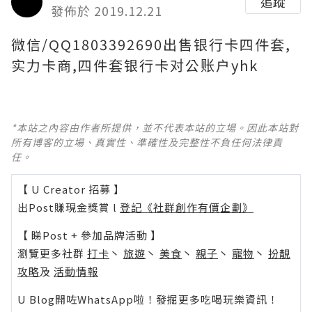
追蹤
發佈於 2019.12.21
微信/QQ1803392690出售银行卡四件套,
实力卡商,四件套银行卡对公账户yhk
*本站之內容由作者所提供，並不代表本站的立場。因此本站對
所有博客的立場、真實性、準確性及完整性不負任何法律責
任。
【 U Creator 招募 】
出Post賺現金獎賞 l
登記《社群創作有價企劃》
【 睇Post + 參加品牌活動 】
瀏覽更多社群
打卡
丶
旅遊
丶
美食
丶
親子
丶
寵物
丶
扮靚
攻略
及
活動情報
U Blog開咗WhatsApp啦！發掘更多吃喝玩樂資訊！