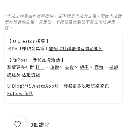
*本站之內容由作者所提供，並不代表本站的立場。因此本站對
所有博客的立場、真實性、準確性及完整性不負任何法律責
任。
【 U Creator 招募 】
出Post賺現金獎賞 l
登記《社群創作有價企劃》
【 睇Post + 參加品牌活動 】
瀏覽更多社群
打卡
丶
旅遊
丶
美食
丶
親子
丶
寵物
丶
扮靚
攻略
及
活動情報
U Blog開咗WhatsApp啦！發掘更多吃喝玩樂資訊！
Follow 我哋
！
0個讚好