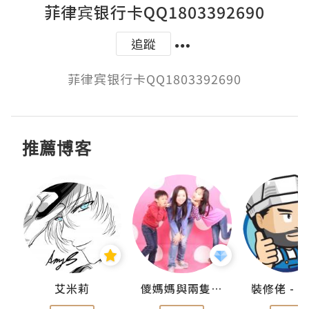
菲律宾银行卡QQ1803392690
追蹤
菲律宾银行卡QQ1803392690
推薦博客
點滴
艾米莉
儍媽媽與兩隻小魔怪之家