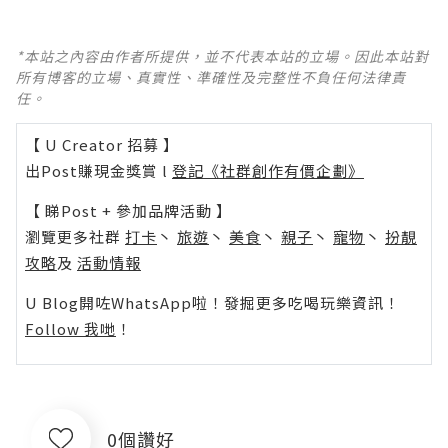
*本站之內容由作者所提供，並不代表本站的立場。因此本站對
所有博客的立場、真實性、準確性及完整性不負任何法律責
任。
【 U Creator 招募 】
出Post賺現金獎賞 l
登記《社群創作有價企劃》
【 睇Post + 參加品牌活動 】
瀏覽更多社群
打卡
丶
旅遊
丶
美食
丶
親子
丶
寵物
丶
扮靚
攻略
及
活動情報
U Blog開咗WhatsApp啦！發掘更多吃喝玩樂資訊！
Follow 我哋
！
0個讚好