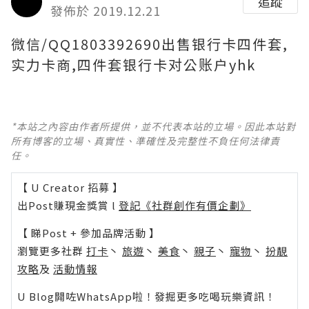
追蹤
發佈於 2019.12.21
微信/QQ1803392690出售银行卡四件套,
实力卡商,四件套银行卡对公账户yhk
*本站之內容由作者所提供，並不代表本站的立場。因此本站對
所有博客的立場、真實性、準確性及完整性不負任何法律責
任。
【 U Creator 招募 】
出Post賺現金獎賞 l
登記《社群創作有價企劃》
【 睇Post + 參加品牌活動 】
瀏覽更多社群
打卡
丶
旅遊
丶
美食
丶
親子
丶
寵物
丶
扮靚
攻略
及
活動情報
U Blog開咗WhatsApp啦！發掘更多吃喝玩樂資訊！