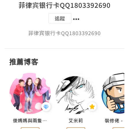
菲律宾银行卡QQ1803392690
追蹤
菲律宾银行卡QQ1803392690
推薦博客
點滴
儍媽媽與兩隻小魔怪之家
艾米莉