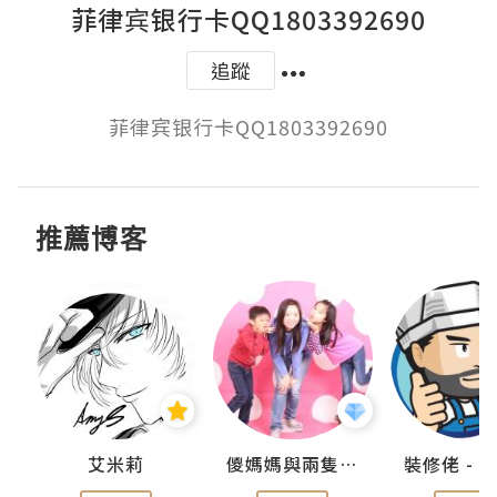
菲律宾银行卡QQ1803392690
追蹤
菲律宾银行卡QQ1803392690
推薦博客
點滴
艾米莉
儍媽媽與兩隻小魔怪之家