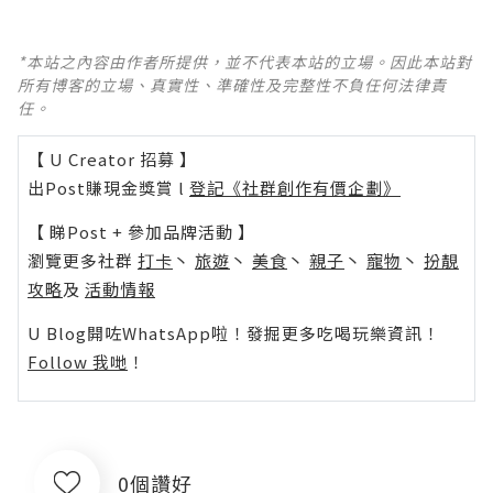
*本站之內容由作者所提供，並不代表本站的立場。因此本站對
所有博客的立場、真實性、準確性及完整性不負任何法律責
任。
【 U Creator 招募 】
出Post賺現金獎賞 l
登記《社群創作有價企劃》
【 睇Post + 參加品牌活動 】
瀏覽更多社群
打卡
丶
旅遊
丶
美食
丶
親子
丶
寵物
丶
扮靚
攻略
及
活動情報
U Blog開咗WhatsApp啦！發掘更多吃喝玩樂資訊！
Follow 我哋
！
0個讚好