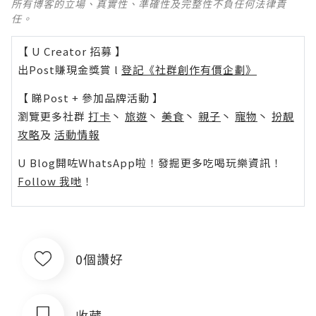
所有博客的立場、真實性、準確性及完整性不負任何法律責
任。
【 U Creator 招募 】
出Post賺現金獎賞 l
登記《社群創作有價企劃》
【 睇Post + 參加品牌活動 】
瀏覽更多社群
打卡
丶
旅遊
丶
美食
丶
親子
丶
寵物
丶
扮靚
攻略
及
活動情報
U Blog開咗WhatsApp啦！發掘更多吃喝玩樂資訊！
Follow 我哋
！
0個讚好
收藏