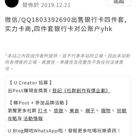
追蹤
發佈於 2019.12.21
微信/QQ1803392690出售银行卡四件套,
实力卡商,四件套银行卡对公账户yhk
*本站之內容由作者所提供，並不代表本站的立場。因此本站對
所有博客的立場、真實性、準確性及完整性不負任何法律責
任。
【 U Creator 招募 】
出Post賺現金獎賞 l
登記《社群創作有價企劃》
【 睇Post + 參加品牌活動 】
瀏覽更多社群
打卡
丶
旅遊
丶
美食
丶
親子
丶
寵物
丶
扮靚
攻略
及
活動情報
U Blog開咗WhatsApp啦！發掘更多吃喝玩樂資訊！