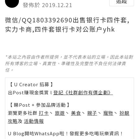
追蹤
發佈於 2019.12.21
微信/QQ1803392690出售银行卡四件套,
实力卡商,四件套银行卡对公账户yhk
*本站之內容由作者所提供，並不代表本站的立場。因此本站對
所有博客的立場、真實性、準確性及完整性不負任何法律責
任。
【 U Creator 招募 】
出Post賺現金獎賞 l
登記《社群創作有價企劃》
【 睇Post + 參加品牌活動 】
瀏覽更多社群
打卡
丶
旅遊
丶
美食
丶
親子
丶
寵物
丶
扮靚
攻略
及
活動情報
U Blog開咗WhatsApp啦！發掘更多吃喝玩樂資訊！