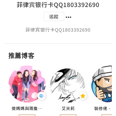
菲律宾银行卡QQ1803392690
追蹤
菲律宾银行卡QQ1803392690
推薦博客
點滴
儍媽媽與兩隻小魔怪之家
艾米莉