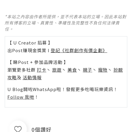
*本站之內容由作者所提供，並不代表本站的立場。因此本站對
所有博客的立場、真實性、準確性及完整性不負任何法律責
任。
【 U Creator 招募 】
出Post賺現金獎賞 l
登記《社群創作有價企劃》
【 睇Post + 參加品牌活動 】
瀏覽更多社群
打卡
丶
旅遊
丶
美食
丶
親子
丶
寵物
丶
扮靚
攻略
及
活動情報
U Blog開咗WhatsApp啦！發掘更多吃喝玩樂資訊！
Follow 我哋
！
0個讚好